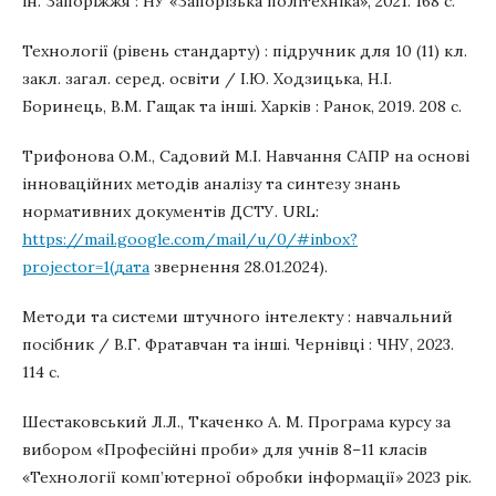
ін. Запоріжжя : НУ «Запорізька політехніка», 2021. 168 с.
Технології (рівень стандарту) : підручник для 10 (11) кл.
закл. загал. серед. освіти / І.Ю. Ходзицька, Н.І.
Боринець, В.М. Гащак та інші. Харків : Ранок, 2019. 208 c.
Трифонова О.М., Садовий М.І. Навчання САПР на основі
інноваційних методів аналізу та синтезу знань
нормативних документів ДСТУ. URL:
https://mail.google.com/mail/u/0/#inbox?
projector=1(дата
звернення 28.01.2024).
Методи та системи штучного інтелекту : навчальний
посібник / В.Г. Фратавчан та інші. Чернівці : ЧНУ, 2023.
114 с.
Шестаковський Л.Л., Ткаченко А. М. Програма курсу за
вибором «Професійні проби» для учнів 8–11 класів
«Технології комп’ютерної обробки інформації» 2023 рік.