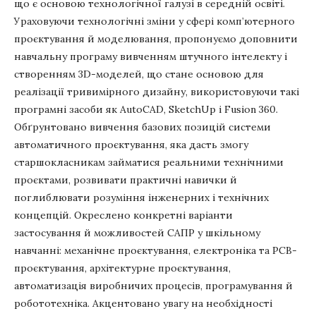
що є основою технологічної галузі в середній освіті.
Ураховуючи технологічні зміни у сфері комп’ютерного
проєктування й моделювання, пропонуємо доповнити
навчальну програму вивченням штучного інтелекту і
створенням 3D-моделей, що стане основою для
реалізації тривимірного дизайну, використовуючи такі
програмні засоби як AutoCAD, SketchUp і Fusion 360.
Обґрунтовано вивчення базових позицій системи
автоматичного проєктування, яка дасть змогу
старшокласникам займатися реальними технічними
проєктами, розвивати практичні навички й
поглиблювати розуміння інженерних і технічних
концепцій. Окреслено конкретні варіанти
застосування й можливостей САПР у шкільному
навчанні: механічне проєктування, електроніка та PCB-
проєктування, архітектурне проєктування,
автоматизація виробничих процесів, програмування й
робототехніка. Акцентовано увагу на необхідності