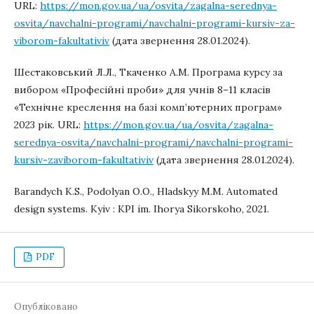
URL:
https://mon.gov.ua/ua/osvita/zagalna-serednya-
osvita/navchalni-programi/navchalni-programi-kursiv-za-
viborom-fakultativiv
(дата звернення 28.01.2024).
Шестаковський Л.Л., Ткаченко А.М. Програма курсу за
вибором «Професійні проби» для учнів 8–11 класів
«Технічне креслення на базі комп’ютерних програм»
2023 рік. URL:
https://mon.gov.ua/ua/osvita/zagalna-
serednya-osvita/navchalni-programi/navchalni-programi-
kursiv-zaviborom-fakultativiv
(дата звернення 28.01.2024).
Barandych K.S., Podolyan O.O., Hladskyy M.M. Automated
design systems. Kyiv : KPI im. Ihorya Sikorskoho, 2021.
PDF
Опубліковано