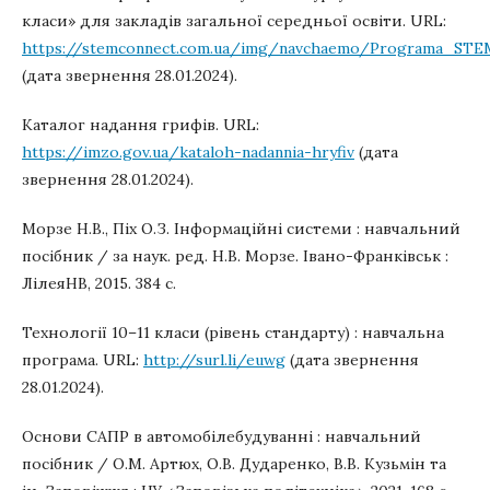
класи» для закладів загальної середньої освіти. URL:
https://stemconnect.com.ua/img/navchaemo/Programa_STE
(дата звернення 28.01.2024).
Каталог надання грифів. URL:
https://imzo.gov.ua/kataloh-nadannia-hryfiv
(дата
звернення 28.01.2024).
Морзе Н.В., Піх О.З. Інформаційні системи : навчальний
посібник / за наук. ред. Н.В. Морзе. Івано-Франківськ :
ЛілеяНВ, 2015. 384 с.
Технології 10–11 класи (рівень стандарту) : навчальна
програма. URL:
http://surl.li/euwg
(дата звернення
28.01.2024).
Основи САПР в автомобілебудуванні : навчальний
посібник / О.М. Артюх, О.В. Дударенко, В.В. Кузьмін та