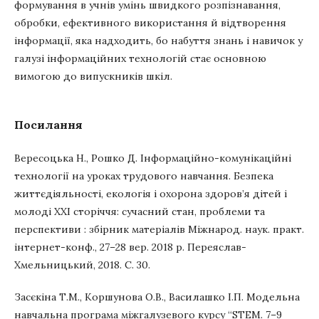
формування в учнів умінь швидкого розпізнавання,
обробки, ефективного використання й відтворення
інформації, яка надходить, бо набуття знань і навичок у
галузі інформаційних технологій стає основною
вимогою до випускників шкіл.
Посилання
Вересоцька Н., Рошко Д. Інформаційно-комунікаційні
технології на уроках трудового навчання. Безпека
життєдіяльності, екологія і охорона здоров’я дітей і
молоді ХХІ сторіччя: сучасний стан, проблеми та
перспективи : збірник матеріалів Міжнарод. наук. практ.
інтернет-конф., 27–28 вер. 2018 р. Переяслав-
Хмельницький, 2018. С. 30.
Засєкіна Т.М., Коршунова О.В., Василашко І.П. Модельна
навчальна програма міжгалузевого курсу “STEM. 7–9