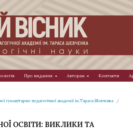
колегія
Про видання
Авторам
Контакти
А
ної гуманітарно-педагогічної академії ім.Тараса Шевченка
/
ОЇ ОСВІТИ: ВИКЛИКИ ТА