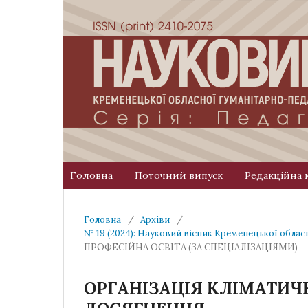
Головна
Поточний випуск
Редакційна 
Головна
/
Архіви
/
№ 19 (2024): Науковий вісник Кременецької облас
ПРОФЕСІЙНА ОСВІТА (ЗА СПЕЦІАЛІЗАЦІЯМИ)
ОРГАНІЗАЦІЯ КЛІМАТИЧН