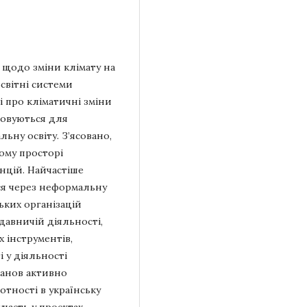
я щодо зміни клімату на
світні системи
 про кліматичні зміни
осовуються для
ьну освіту. З’ясовано,
ьому просторі
нцій. Найчастіше
ся через неформальну
ських організацій
давничій діяльності,
 інструментів,
і у діяльності
станов активно
тності в українську