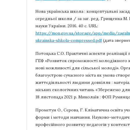
Нова українська школа : концептуальні зас
середньої школи / за заг. ред. Грищенка М. 
науки України. 2016. 40 с. URL:
https://mon.gov.ua/storage/app/media/zagal
ukrainska-shkola-compressed.pdf
(дата звернен
Потоцька С.О. Практичні аспекти реалізаці
ГЕФ «Розвиток спроможності молодіжного к
нові можливості для сільської молоді». Орга
благоустрою сучасного міста як умова ство
життєдіяльності людини довкілля : матеріа
міських екологічних читань «Збережемо для
18 листопада 2021 р. Миколаїв : ФОП Румянцева 
Прометун О., Сєрова, Г. Кліматична освіта у
форми і методи навчання. Науково-методич
професійного розвитку педагогів у контексті