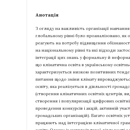
Анотація
З огляду на важливість організації навчанн
глобальному рівні було проаналізовано, як о
реагують на потребу підвищення обізнаності
на національному рівні та які підходи заст
інтеграції цих знань у формальну й неформал
що кліматична освіта в українському освітн
характеризується низкою позитивних тенде
питання щодо зміни клімату впроваджують
освіту, яка реалізується в діяльності громад
(створення кліматичних освітніх центрів, ви
створення і популяризації цифрових освітніх
проведення конкурсів і акцій, активній участ
громадських організацій). Багато освітніх у
працюють над інтеграцією кліматичної грамо