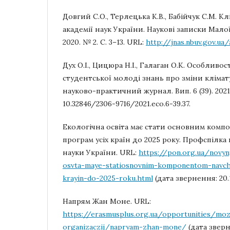
Довгий С.О., Терлецька К.В., Бабійчук С.М. К
академії наук України. Наукові записки Малої
2020. № 2. С. 3–13. URL:
http://jnas.nbuv.gov.ua
Дух О.І., Цицюра Н.І., Галаган О.К. Особливо
студентської молоді знань про зміни клімату
науково-практичний журнал. Вип. 6 (39). 2021. 
10.32846/2306-9716/2021.eco.6-39.37.
Екологічна освіта має стати основним ком
програм усіх країн до 2025 року. Профспілка 
науки України. URL:
https://pon.org.ua/novy
osvta-maye-statiosnovnim-komponentom-navc
krayin-do-2025-roku.html
(дата звернення: 20.1
Напрям Жан Моне. URL:
https://erasmusplus.org.ua/opportunities/mozh
organizaczij/napryam-zhan-mone/
(дата зверне