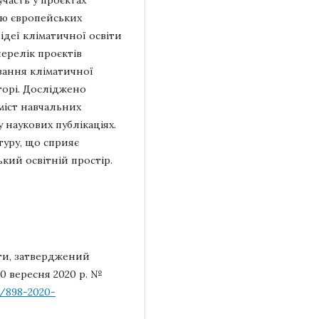
участь у проєктах
ню європейських
є ідеї кліматичної освіти
перелік проєктів
вання кліматичної
торі. Досліджено
зміст навчальних
 наукових публікаціях.
уру, що сприяє
кий освітній простір.
ти, затверджений
0 вересня 2020 р. №
w/898-2020-