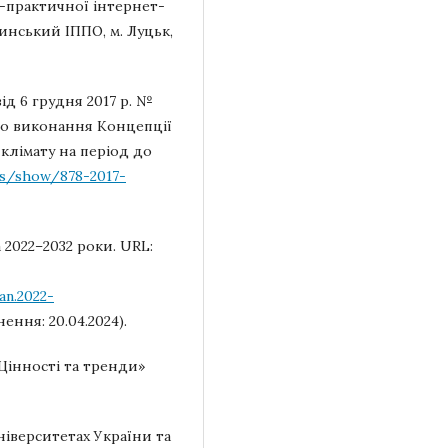
о-практичної інтернет-
линський ІППО, м. Луцьк,
ід 6 грудня 2017 р. №
до виконання Концепції
 клімату на період до
aws/show/878-2017-
 2022–2032 роки. URL:
n.2022-
ення: 20.04.2024).
 Цінності та тренди»
університетах України та