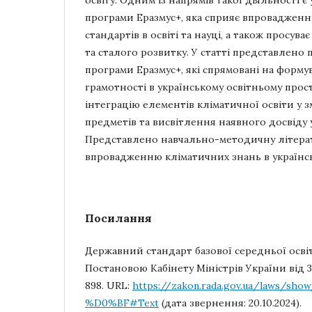
освіту. Одним із напрямів такої діяльності є 
програми Еразмус+, яка сприяє впроваджен
стандартів в освіті та науці, а також просува
та сталого розвитку. У статті представлено 
програми Еразмус+, які спрямовані на форму
грамотності в українському освітньому прос
інтеграцію елементів кліматичної освіти у 
предметів та висвітлення наявного досвіду у
Представлено навчально-методичну літерат
впровадженню кліматичних знань в українсь
Посилання
Державний стандарт базової середньої осві
Постановою Кабінету Міністрів України від 3
898. URL:
https://zakon.rada.gov.ua/laws/sho
%D0%BF#Text
(дата звернення: 20.10.2024).