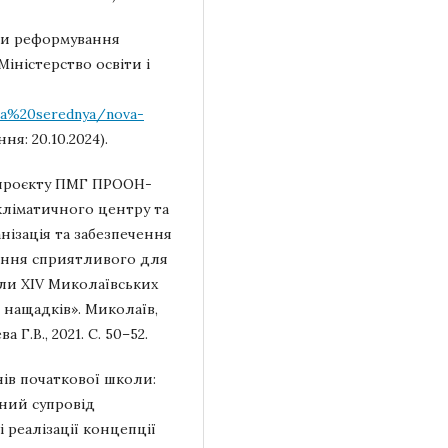
ади реформування
Міністерство освіти і
na%20serednya/nova-
ня: 20.10.2024).
ї проєкту ПМГ ПРООН-
ліматичного центру та
нізація та забезпечення
рення сприятливого для
ли XIV Миколаївських
 нащадків». Миколаїв,
Г.В., 2021. С. 50–52.
чнів початкової школи:
ний супровід
 реалізації концепції