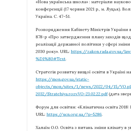
«Нова українська школа» : матеріали науков
конференції (17 червня 2021 р., м. Луцьк). Во
Україна. С. 47–51.
Розпорядження Кабінету Міністрів України в
878-р «Про затвердження плану заходів що
реалізації державної політики у сфері зміни
2030 року». URL:
https://zakon.rada.gov.ua/l
%D1%80#Text
.
Стратегія розвитку вищої освіти в Україні на
https://mon.gov.ua/static-
objects/mon/sites/1/news/2022/04/15/VO.pla
2032/Stratehiya.rozv.VO-23.02.22.pdf
(дата зверн
Форум для освітян: «Кліматична освіта 2018:
URL:
https://ucn.org.ua/?p=5286
.
Халаїм О.О. Освіта з питань зміни клімату в 