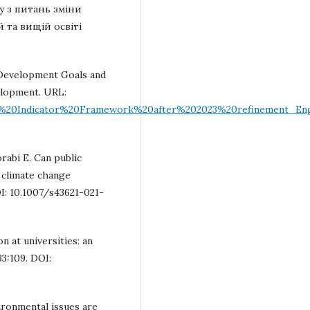
у з питань зміни
 та вищій освіті
 Development Goals and
elopment. URL:
bal%20Indicator%20Framework%20after%202023%20refinement_Eng
rabi E. Can public
climate change
DOI: 10.1007/s43621-021-
n at universities: an
3:109. DOI:
ironmental issues are