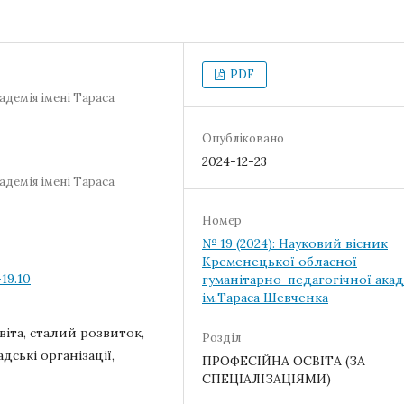
PDF
адемія імені Тараса
Опубліковано
2024-12-23
адемія імені Тараса
Номер
№ 19 (2024): Науковий вісник
Кременецької обласної
19.10
гуманітарно-педагогічної акад
ім.Тараса Шевченка
віта, сталий розвиток,
Розділ
дські організації,
ПРОФЕСІЙНА ОСВІТА (ЗА
СПЕЦІАЛІЗАЦІЯМИ)