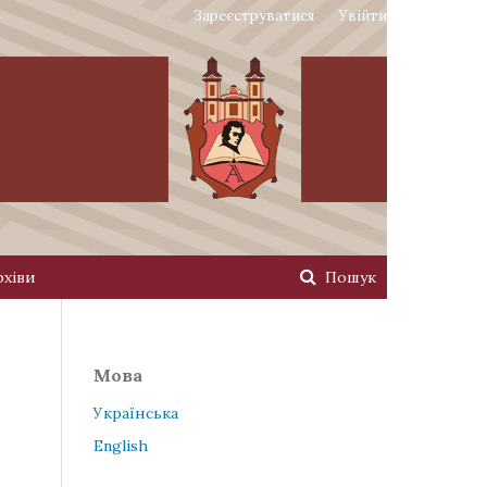
Зареєструватися
Увійти
рхіви
Пошук
Мова
Українська
English