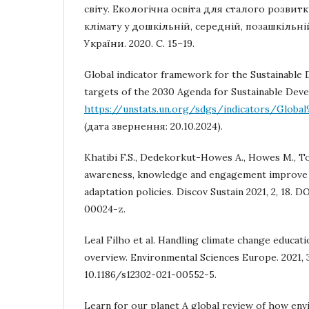
світу. Екологічна освіта для сталого розвитк
клімату у дошкільній, середній, позашкільній
України. 2020. С. 15–19.
Global indicator framework for the Sustainable
targets of the 2030 Agenda for Sustainable Dev
https://unstats.un.org/sdgs/indicators/Glo
(дата звернення: 20.10.2024).
Khatibi F.S., Dedekorkut-Howes A., Howes M., To
awareness, knowledge and engagement improve 
adaptation policies. Discov Sustain 2021, 2, 18. 
00024-z.
Leal Filho et al. Handling climate change educatio
overview. Environmental Sciences Europe. 2021, 3
10.1186/s12302-021-00552-5.
Learn for our planet A global review of how env