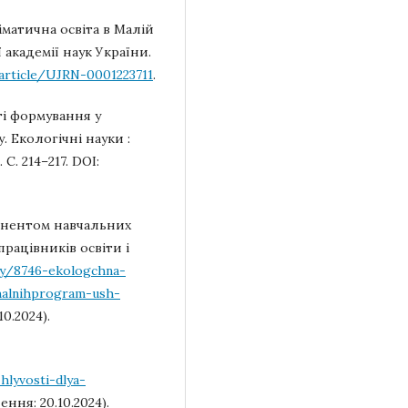
ліматична освіта в Малій
 академії наук України.
/article/UJRN-0001223711
.
сті формування у
. Екологічні науки :
С. 214–217. DOI:
понентом навчальних
працівників освіти і
ny/8746-ekologchna-
halnihprogram-ush-
0.2024).
lyvosti-dlya-
ння: 20.10.2024).