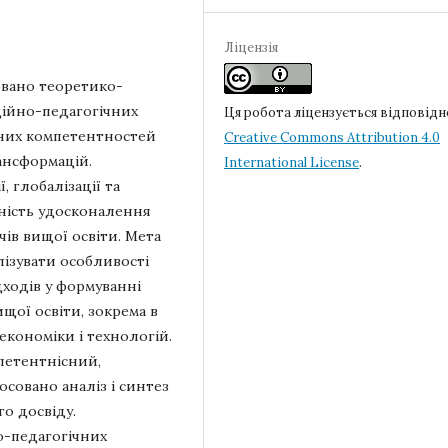
Ліцензія
овано теоретико-
ційно-педагогічних
Ця робота ліцензується відповідн
йних компетентностей
Creative Commons Attribution 4.0
рансформацій.
International License
.
, глобалізації та
дність удосконалення
чів вищої освіти. Мета
лізувати особливості
ходів у формуванні
щої освіти, зокрема в
економіки і технологій.
петентнісний,
совано аналіз і синтез
о досвіду.
о-педагогічних