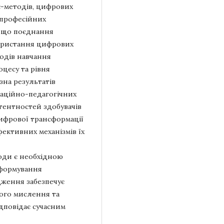
с-методів, цифрових
 професійних
, що поєднання
користання цифрових
тодів навчання
оцесу та рівня
зна результатів
ваційно-педагогічних
тентностей здобувачів
 цифрової трансформації
фективних механізмів їх
оди є необхідною
 формування
дження забезпечує
ого мислення та
дповідає сучасним