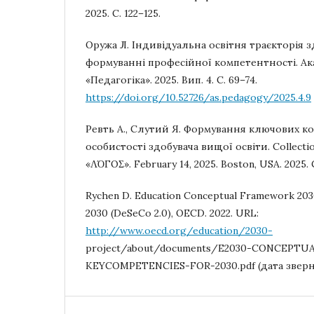
2025. С. 122–125.
Оружа Л. Індивідуальна освітня траєкторія з
формуванні професійної компетентності. Акад
«Педагогіка». 2025. Вип. 4. С. 69–74.
https://doi.org/10.52726/as.pedagogy/2025.4.9
Ревть А., Слутий Я. Формування ключових 
особистості здобувача вищої освіти. Collection
«ΛΌГOΣ». February 14, 2025. Boston, USA. 2025. 
Rychen D. Education Conceptual Framework 203
2030 (DeSeCo 2.0), OECD. 2022. URL:
http://www.oecd.org/education/2030-
project/about/documents/E2030-CONCEPT
KEYCOMPETENCIES-FOR-2030.pdf (дата зверне