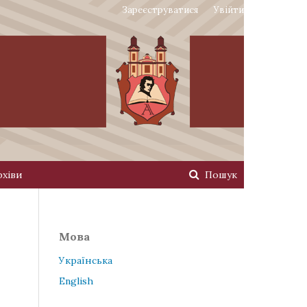
Зареєструватися
Увійти
рхіви
Пошук
Мова
Українська
English