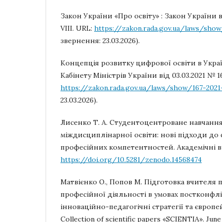
Закон України «Про освіту» : Закон України в
VIII. URL:
https://zakon.rada.gov.ua/laws/show
звернення: 23.03.2026).
Концепція розвитку цифрової освіти в Укра
Кабінету Міністрів України від 03.03.2021 № 1
https://zakon.rada.gov.ua/laws/show/167-2021
23.03.2026).
Лисенко Т. А. Студентоцентроване навчання
міждисциплінарної освіти: нові підходи до
професійних компетентностей. Академічні візі
https://doi.org/10.5281/zenodo.14568474
Матвієнко О., Попов М. Підготовка вчителя
професійної діяльності в умовах постконфлі
інноваційно-педагогічні стратегії та європе
Collection of scientific papers «SCIENTIA». June