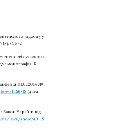
ентнісного підходу у
18). С. 5–7.
етентності сучасного
: монографія. К. :
їни від 01.07.2014 №
/show/1556-18
(дата
: Закон України від
ov.ua/laws/show/40-15