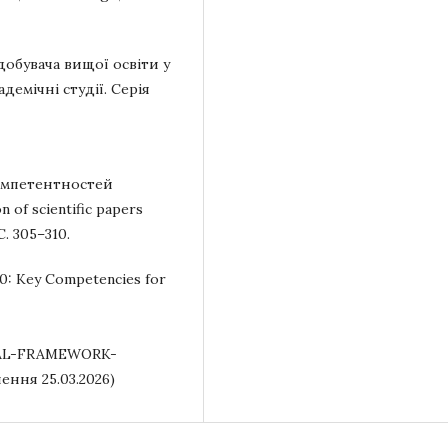
добувача вищої освіти у
емічні студії. Серія
компетентностей
 of scientific papers
С. 305–310.
0: Key Competencies for
UAL-FRAMEWORK-
ння 25.03.2026)