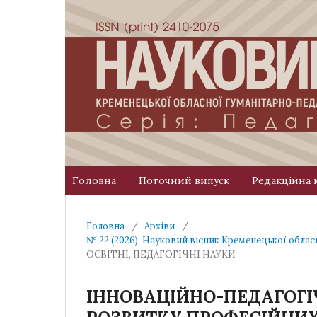
Головна
Поточний випуск
Редакційна 
Головна
/
Архіви
/
№ 22 (2026): Науковий вісник Кременецької облас
ОСВІТНІ, ПЕДАГОГІЧНІ НАУКИ
ІННОВАЦІЙНО-ПЕДАГОГІ