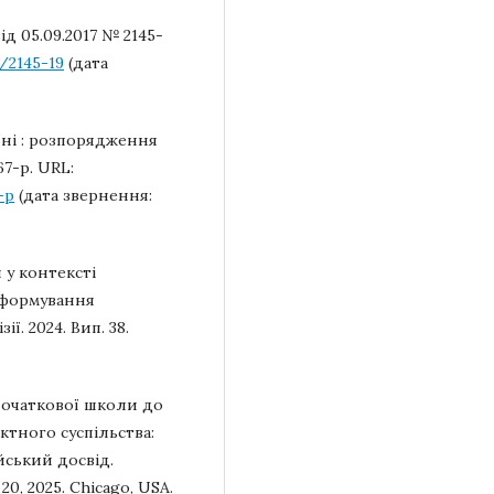
ід 05.09.2017 № 2145-
/2145-19
(дата
їні : розпорядження
67-р. URL:
-р
(дата звернення:
 у контексті
 формування
ї. 2024. Вип. 38.
 початкової школи до
ктного суспільства:
йський досвід.
 20, 2025. Chicago, USA.