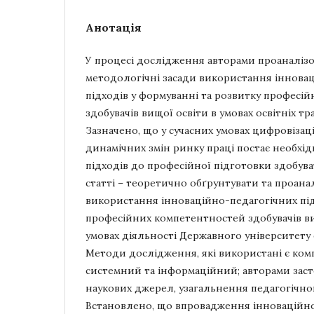
Анотація
У процесі дослідження авторами проаналіз
методологічні засади використання іннова
підходів у формуванні та розвитку професі
здобувачів вищої освіти в умовах освітніх т
Зазначено, що у сучасних умовах цифровізації
динамічних змін ринку праці постає необхі
підходів до професійної підготовки здобува
статті – теоретично обґрунтувати та проана
використання інноваційно-педагогічних під
професійних компетентностей здобувачів ви
умовах діяльності Державного університету 
Методи дослідження, які використані є ком
системний та інформаційний; авторами засто
наукових джерел, узагальнення педагогічног
Встановлено, що впровадження інноваційн