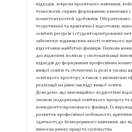
підходів, зокрема проєктного навчання, кей
технологій, сприяє формуванню ключових і
компетентностей здобувачів. Обґрунтовано
теоретичної та практичної підготовки, ви
освітніх ресурсів і студентоцентрованих ме
забезпечує підвищення якості освітнього пр
підготовки майбутніх фахівців. Наукова нови
дослідження полягає у систематизації інно
підходів до формування професійних компе
вищої освіти та уточненні їх ролі в умовах
освітнього простору, а також у визначенні е
реалізації на рівні закладу вищої освіти.
Доведено, що інноваційно-педагогічні підх
умовою модернізації освітнього процесу та
конкурентоспроможного фахівця. Їх впрова
розвиток професійної мобільності, критичн
здатності до безперервного навчання, що ві
вимогам ринку праці та суспільства.