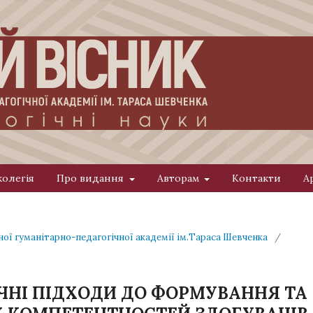
колегія
Про видання
Авторам
Контакти
А
ної гуманітарно-педагогічної академії ім.Тараса Шевченка
/
ЧНІ ПІДХОДИ ДО ФОРМУВАННЯ ТА