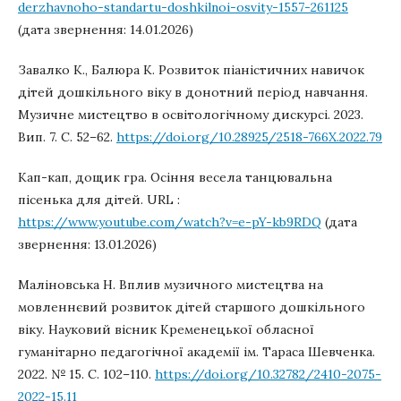
derzhavnoho-standartu-doshkilnoi-osvity-1557-261125
(дата звернення: 14.01.2026)
Завалко К., Балюра К. Розвиток піаністичних навичок
дітей дошкільного віку в донотний період навчання.
Музичне мистецтво в освітологічному дискурсі. 2023.
Вип. 7. С. 52–62.
https://doi.org/10.28925/2518-766X.2022.79
Кап-кап, дощик гра. Осіння весела танцювальна
пісенька для дітей. URL :
https://www.youtube.com/watch?v=e-pY-kb9RDQ
(дата
звернення: 13.01.2026)
Маліновська Н. Вплив музичного мистецтва на
мовленнєвий розвиток дітей старшого дошкільного
віку. Науковий вісник Кременецької обласної
гуманітарно педагогічної академії ім. Тараса Шевченка.
2022. № 15. С. 102–110.
https://doi.org/10.32782/2410-2075-
2022-15.11