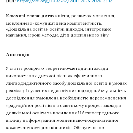
DOI:
https://doi.org/10.32782/2410-2075-2026-22.12
Ключові слова:
дитяча пісня, розвиток мовлення,
мовленнєво-комунікативна компетентність,
«Дошкільна освіта», освітні підходи, інтегроване
навчання, ігрові методи, діти дошкільного віку
Анотація
У статті розкрито теоретико-методичні засади
використання дитячої пісні як ефективного
лінгводидактичного засобу дошкільної освіти в умовах
реалізації сучасних педагогічних підходів. Актуальність
дослідження зумовлена необхідністю переосмислення
традиційної ролі пісні в освітньому процесі закладів
дошкільної освіти та посилення її безпосереднього
впливу на формування мовленнєво-комунікативної
компетентності дошкільників. Обґрунтовано