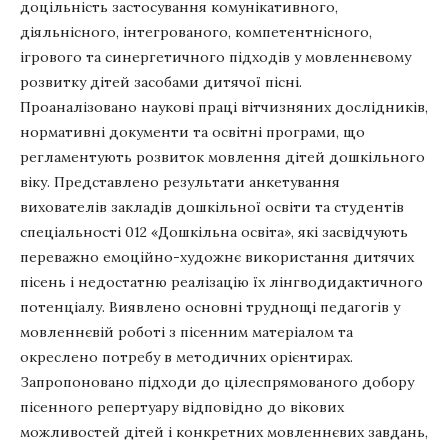
доцільність застосування комунікативного,
діяльнісного, інтегрованого, компетентнісного,
ігрового та синергетичного підходів у мовленнєвому
розвитку дітей засобами дитячої пісні.
Проаналізовано наукові праці вітчизняних дослідників,
нормативні документи та освітні програми, що
регламентують розвиток мовлення дітей дошкільного
віку. Представлено результати анкетування
вихователів закладів дошкільної освіти та студентів
спеціальності 012 «Дошкільна освіта», які засвідчують
переважно емоційно-художнє використання дитячих
пісень і недостатню реалізацію їх лінгводидактичного
потенціалу. Виявлено основні труднощі педагогів у
мовленнєвій роботі з пісенним матеріалом та
окреслено потребу в методичних орієнтирах.
Запропоновано підходи до цілеспрямованого добору
пісенного репертуару відповідно до вікових
можливостей дітей і конкретних мовленнєвих завдань,