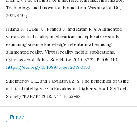
Dick E.V. The promise of immersive learning. Information
Technology and Innovation Foundation. Washington DC,
2021. 440 p.
Huang K.-T., Ball C., Francis J., and Ratan R. A. Augmented
versus virtual reality in education: an exploratory study
examining science knowledge retention when using
augmented reality. Virtual reality mobile applications.
Cyberpsychol. Behav. Soc. Netw. 2019. № 22. P. 105–110.
https://doi.org/10.1089/cyber.2018.0150
Suleimenov I. E., and Tabulatova Z. S. The principles of using
artificial intelligence in Kazakhstan higher school. Sei Tech
Society "КАНАК". 2018. № 4. P. 55–62.
PDF