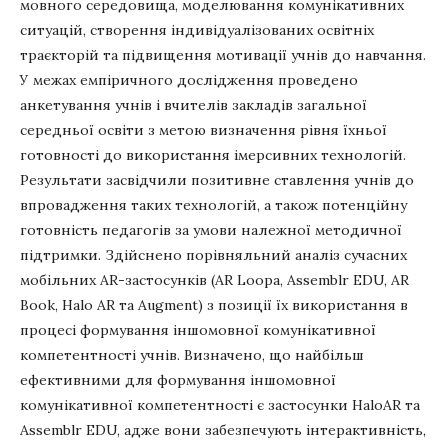
мовного середовища, моделювання комунікативних
ситуацій, створення індивідуалізованих освітніх
траєкторій та підвищення мотивації учнів до навчання.
У межах емпіричного дослідження проведено
анкетування учнів і вчителів закладів загальної
середньої освіти з метою визначення рівня їхньої
готовності до використання імерсивних технологій.
Результати засвідчили позитивне ставлення учнів до
впровадження таких технологій, а також потенційну
готовність педагогів за умови належної методичної
підтримки. Здійснено порівняльний аналіз сучасних
мобільних AR-застосунків (AR Loopa, Assemblr EDU, AR
Book, Halo AR та Augment) з позиції їх використання в
процесі формування іншомовної комунікативної
компетентності учнів. Визначено, що найбільш
ефективними для формування іншомовної
комунікативної компетентності є застосунки HaloAR та
Assemblr EDU, адже вони забезпечують інтерактивність,