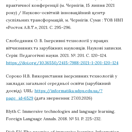
практичної конференції (м. Чернігів, 15 липня 2021
року) / Науково-освітній інноваційний центр
суспільних трансформацій, м. Чернігів. Суми : ТОВ НВП
«Росток А.В.Т.», 2021. С. 295–296.
Cлободяник О. В. Імерсивні технології у працях
вітчизняних та зарубіжних науковців. Наукові записки.
Серія: Педагогічні науки. 2021. №. 201. С. 120–124.
https://doi.org/10.36550/2415-7988-2021-1-201-120-124
Сороко Н.В. Використання імерсивних технологій у
закладах загальної середньої освіти (зарубіжний
досвід). URL:
https://informatika.udpu.edu.ua/?
page_id=6529
(дата звернення: 27.03.2026)
Blyth C. Immersive technologies and language learning.
Foreign Language Annals. 2018. № 51. P. 225–232.