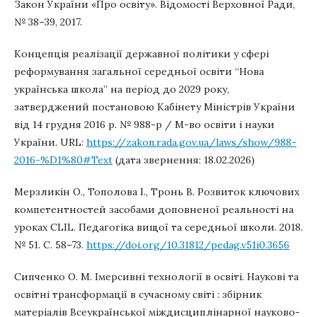
Закон України «Про освіту». Відомості Верховної Ради,
№ 38–39, 2017.
Концепція реалізації державної політики у сфері
реформування загальної середньої освіти “Нова
українська школа” на період до 2029 року,
затверджений постановою Кабінету Міністрів України
від 14 грудня 2016 р. № 988-р / М-во освіти і науки
України. URL:
https://zakon.rada.gov.ua/laws/show/988-
2016-%D1%80#Text
(дата звернення: 18.02.2026)
Мерзликін О., Тополова І., Тронь В. Розвиток ключових
компетентностей засобами доповненої реальності на
уроках CLIL. Педагогіка вищої та середньої школи. 2018.
№ 51. С. 58–73.
https://doi.org/10.31812/pedag.v51i0.3656
Сипченко О. М. Імерсивні технології в освіті. Наукові та
освітні трансформації в сучасному світі : збірник
матеріалів Всеукраїнської міждисциплінарної науково-