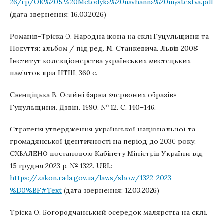
26/rp/OK%205.%20Metodyka%20navhanna%20mystestva.pdf
(дата звернення: 16.03.2026)
Романів-Тріска О. Народна ікона на склі Гуцульщини та
Покуття: альбом / під ред. М. Станкевича. Львів 2008:
Інститут колекціонерства українських мистецьких
пам’яток при НТШ, 360 с.
Свєнціцька В. Осяйні барви «червоних образів»
Гуцульщини. Дзвін. 1990. № 12. С. 140–146.
Стратегія утвердження української національної та
громадянської ідентичності на період до 2030 року.
СХВАЛЕНО постановою Кабінету Міністрів України від
15 грудня 2023 р. № 1322. URL:
https://zakon.rada.gov.ua/laws/show/1322-2023-
%D0%BF#Text
(дата звернення: 12.03.2026)
Тріска О. Богородчанський осередок малярства на склі.