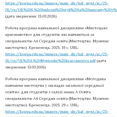
https://kogpa.edu.ua/images/main_dir/kaf_myst/ac/25-
26/rp/OK%206.%20hudozni%20styli%20ta%20napramy%20v%20
(дата звернення: 15.03.2026)
Робоча програма навчальної дисципліни «Мистецьке
краєзнавство» для студентів, які навчаються за
спеціальністю А4 Середня освіта (Мистецтво. Музичне
мистецтво). Кременець, 2025. 19 с. URL:
https://kogpa.edu.ua/images/main_dir/kaf_myst/ac/25-
26/rp/VK%201.%20Mystesjke%20kraeznavstvo.pdf
(дата
звернення: 13.03.2026)
Робоча програма навчальної дисципліни «Методика
навчання мистецтва у закладах загальної середньої
освіти»: для студентів з галузі знань А Освіта
спеціальністю А4 Середня освіта (Мистецтво. Музичне
мистецтво). Кременець, 2025. 29 с. URL:
https://kogpa.edu.ua/images/main_dir/kaf_myst/ac/25-