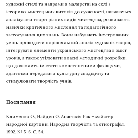
художні стилі та напрями в малярстві на склі з
історико-мистецьких витоків до сучасності, навчаються
аналізувати твори різних видів мистецтва, розвивають
навички критичного мислення та педагогічного
застосування цих знань. Вони набувають інтегрованих
умінь проводити порівняльний аналіз художніх творів,
інтегрувати елементи українського мистецтва в зміст
уроків, а також утілювати власні методичні розробки,
що дозволить їм стати компетентними фахівцями,
здатними передавати культурну спадщину та
стимулювати творчість учнів.
Посилання
Клименко О., Найден О. Анастасія Рак – майстер
народної картини. Народна творчість та етнографія.
1992. № 5–6. С. 54.