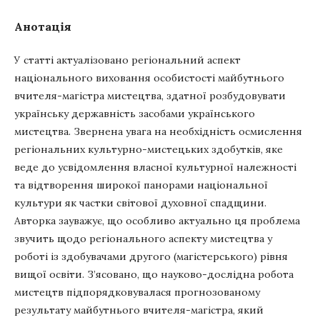
Анотація
У статті актуалізовано регіональний аспект
національного виховання особистості майбутнього
вчителя-магістра мистецтва, здатної розбудовувати
українську державність засобами українського
мистецтва. Звернена увага на необхідність осмислення
регіональних культурно-мистецьких здобутків, яке
веде до усвідомлення власної культурної належності
та відтворення широкої панорами національної
культури як частки світової духовної спадщини.
Авторка зауважує, що особливо актуально ця проблема
звучить щодо регіонального аспекту мистецтва у
роботі із здобувачами другого (магістерського) рівня
вищої освіти. З’ясовано, що науково-дослідна робота
мистецтв підпорядковувалася прогнозованому
результату майбутнього вчителя-магістра, який