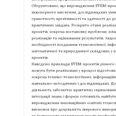
Обґрунтовано, що впровадження STEM-проєк
інженерного мислення, дослідницьких умін
грамотності, креативності та здатності до 
практичних завдань. Розкрито етапи реаліза
проєктів, зокрема постановку проблеми, пла
реалізацію та оцінювання результатів. Акце
необхідності поєднання технологічної, інф
математичної та природничої складових у 
проєктів.
Наведено приклади STEM-проєктів різного 
можуть бути реалізовані у процесі підготовк
зокрема техніко-технологічних, інформацій
навчально-методичних і дослідницьких. До
діяльність забезпечує практичну спрямовані
інтеграції знань і формує готовність майбутн
впровадження інноваційних освітніх технол
висновок про доцільність широкого викор
як інструменту підвищення якості професій