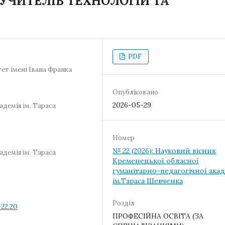
УЧИТЕЛІВ ТЕХНОЛОГІЙ ТА
PDF
ет імені Івана Франка
Опубліковано
2026-05-29
адемія ім. Тараса
Номер
№ 22 (2026): Науковий вісник
адемія ім. Тараса
Кременецької обласної
гуманітарно-педагогічної акад
ім.Тараса Шевченка
Розділ
22.20
ПРОФЕСІЙНА ОСВІТА (ЗА