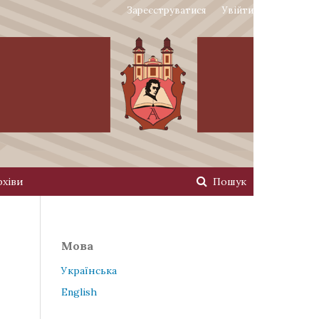
Зареєструватися
Увійти
рхіви
Пошук
Мова
Українська
English