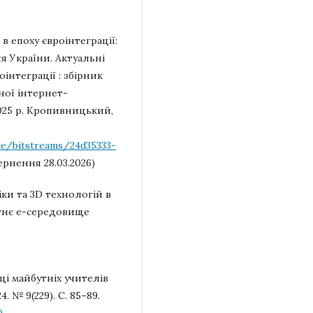
 в епоху євроінтеграції:
я України. Актуальні
інтеграції : збірник
ної інтернет-
025 р. Кропивницький,
re/bitstreams/24d35333-
ернення 28.03.2026)
ки та 3D технологій в
ітнє е-середовище
ці майбутніх учителів
 № 9(229). С. 85–89.