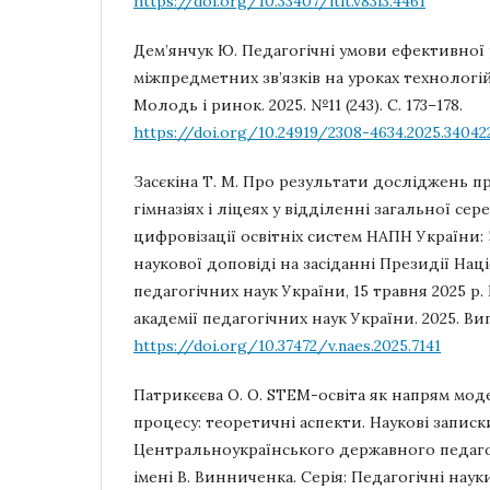
https://doi.org/10.33407/itlt.v83i3.4461
Дем’янчук Ю. Педагогічні умови ефективної 
міжпредметних зв’язків на уроках технологі
Молодь і ринок. 2025. №11 (243). С. 173–178.
https://doi.org/10.24919/2308-4634.2025.34042
Засєкіна Т. М. Про результати досліджень п
гімназіях і ліцеях у відділенні загальної сер
цифровізації освітніх систем НАПН України:
наукової доповіді на засіданні Президії Нац
педагогічних наук України, 15 травня 2025 р
академії педагогічних наук України. 2025. Вип. 
https://doi.org/10.37472/v.naes.2025.7141
Патрикєєва О. О. STEM-освіта як напрям моде
процесу: теоретичні аспекти. Наукові записк
Центральноукраїнського державного педаго
імені В. Винниченка. Серія: Педагогічні науки.