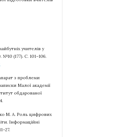
майбутніх учителів у
№10 (177). С. 101–106.
9
апарат з проблеми
записки Малої академії
нститут обдарованої
4.
ойко М. А. Роль цифрових
іти. Інформаційні
1–27.