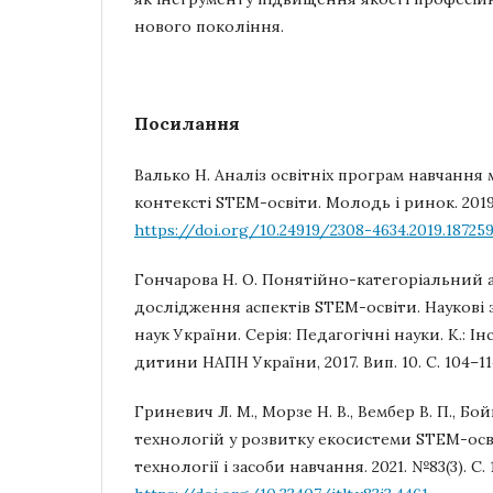
нового покоління.
Посилання
Валько Н. Аналіз освітніх програм навчання 
контексті STEM-освіти. Молодь і ринок. 2019. 
https://doi.org/10.24919/2308-4634.2019.18725
Гончарова Н. О. Понятійно-категоріальний 
дослідження аспектів STEM-освіти. Наукові 
наук України. Серія: Педагогічні науки. К.: І
дитини НАПН України, 2017. Вип. 10. С. 104–11
Гриневич Л. М., Морзе Н. В., Вембер В. П., Б
технологій у розвитку екосистеми STEM-осв
технології і засоби навчання. 2021. №83(3). С. 1