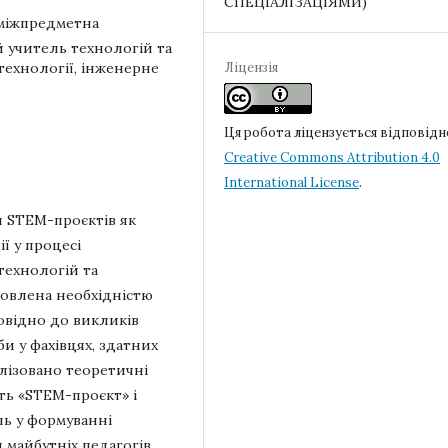
СПЕЦІАЛІЗАЦІЯМИ)
 міжпредметна
й учитель технологій та
технології, інженерне
Ліцензія
Ця робота ліцензується відповідн
Creative Commons Attribution 4.0
International License
.
л STEM-проєктів як
ї у процесі
технологій та
мовлена необхідністю
повідно до викликів
и у фахівцях, здатних
алізовано теоретичні
ть «STEM-проєкт» і
ль у формуванні
майбутніх педагогів.