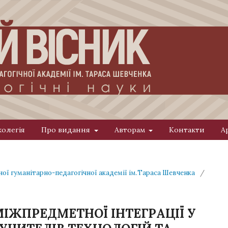
колегія
Про видання
Авторам
Контакти
А
ної гуманітарно-педагогічної академії ім.Тараса Шевченка
/
МІЖПРЕДМЕТНОЇ ІНТЕГРАЦІЇ У