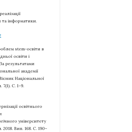
реалізації
й та інформатики.
2
роблем stem-освіти в
едньої освіти і
 За результатами
іональної академії
. Вісник Національної
7(1). С. 1–9.
рнізації освітнього
и
гічного університету
 2018. Вип. 168. С. 190–