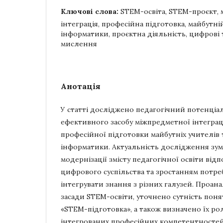
Ключові слова:
STEM-освіта, STEM-проєкт,
інтеграція, професійна підготовка, майбутні
інформатики, проєктна діяльність, цифрові 
мислення
Анотація
У статті досліджено педагогічний потенціа
ефективного засобу міжпредметної інтеграці
професійної підготовки майбутніх учителів 
інформатики. Актуальність дослідження зу
модернізації змісту педагогічної освіти від
цифрового суспільства та зростанням потреб
інтегрувати знання з різних галузей. Проан
засади STEM-освіти, уточнено сутність поня
«STEM-підготовка», а також визначено їх ро
інтегрованих професійних компетентностей 