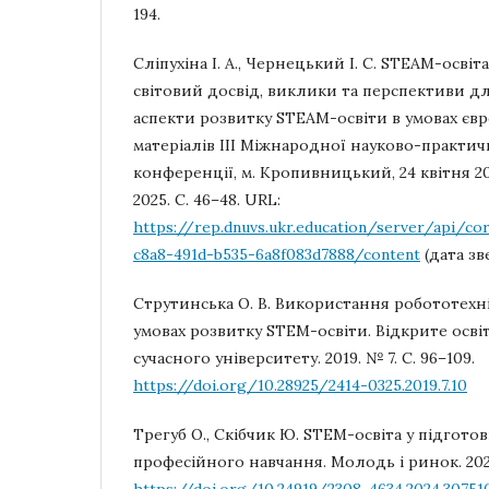
194.
Сліпухіна І. А., Чернецький І. С. STEAM-освіта
світовий досвід, виклики та перспективи дл
аспекти розвитку STEAM-освіти в умовах євро
матеріалів ІІІ Міжнародної науково-практич
конференції, м. Кропивницький, 24 квітня 2
2025. С. 46–48. URL:
https://rep.dnuvs.ukr.education/server/api/co
c8a8-491d-b535-6a8f083d7888/content
(дата зв
Струтинська О. В. Використання робототехні
умовах розвитку STEM-освіти. Відкрите осв
сучасного університету. 2019. № 7. С. 96–109.
https://doi.org/10.28925/2414-0325.2019.7.10
Трегуб О., Скібчик Ю. STEM-освіта у підготов
професійного навчання. Молодь і ринок. 2024.