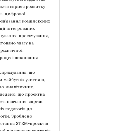
тів сприяє розвитку
ь, цифрової
розв’язання комплексних
ції інтегрованих
нування, проєктування,
нтовано увагу на
орматичної,
процесі виконання
спрямування, що
и майбутніх учителів,
но-аналітичних,
ведено, що проєктна
сть навчання, сприяє
іх педагогів до
огій. Зроблено
истання STEM-проєктів
ної підготовки вчителів