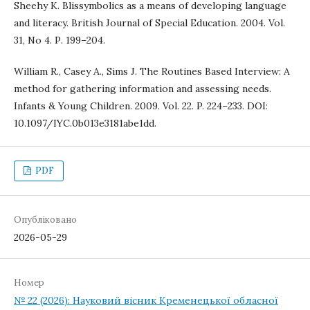
Sheehy K. Blissymbolics as a means of developing language
and literacy. British Journal of Special Education. 2004. Vol.
31, No 4. Р. 199–204.
William R., Casey A., Sims J. The Routines Based Interview: A
method for gathering information and assessing needs.
Infants & Young Children. 2009. Vol. 22. P. 224–233. DOI:
10.1097/IYC.0b013e3181abe1dd.
PDF
Опубліковано
2026-05-29
Номер
№ 22 (2026): Науковий вісник Кременецької обласної