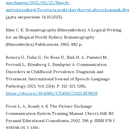
navchannya/2022/02/22/Navch-
metod.posibnyk.Teoriya.ta.praktyka.vykoryst.altern.komunik.dlya
(дата звернення: 14.10.2025)
Bliss C. K. Semantography (Blissymbolics): A Logical Writing
for an Illogical World. Sydney: Semantography
(Blissymbolics) Publications, 1965. 882 p.
Bonora G., Dalai G., De Rosa D., Zisk H. A., Panunzi M.,
Perondi L., Rönnberg J., Sundqvist A. Communication
Disorders in Childhood: Prevalence, Diagnosis and
Treatment. International Journal of Speech-Language
Pathology. 2021. Vol. 23(4). Р. 312–321. URL:
https://doi.org/10.1080/17549507.2021.1878619
Frost L. A., Bondy A. S. The Picture Exchange
Communication System Training Manual. Cherry Hill, NJ:
Pyramid Educational Consultants, 2002. 396 р. ISBN 978 1
928598 05 3. URL: