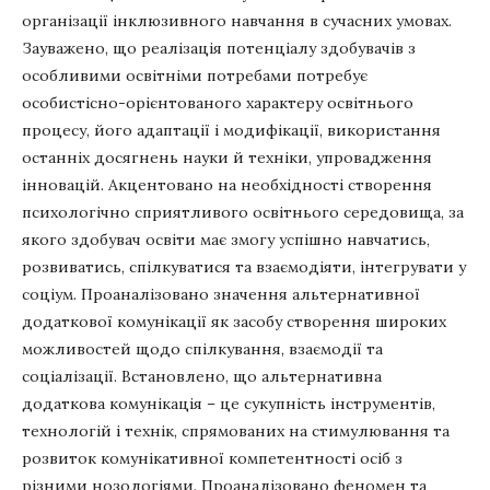
організації інклюзивного навчання в сучасних умовах.
Зауважено, що реалізація потенціалу здобувачів з
особливими освітніми потребами потребує
особистісно-орієнтованого характеру освітнього
процесу, його адаптації і модифікації, використання
останніх досягнень науки й техніки, упровадження
інновацій. Акцентовано на необхідності створення
психологічно сприятливого освітнього середовища, за
якого здобувач освіти має змогу успішно навчатись,
розвиватись, спілкуватися та взаємодіяти, інтегрувати у
соціум. Проаналізовано значення альтернативної
додаткової комунікації як засобу створення широких
можливостей щодо спілкування, взаємодії та
соціалізації. Встановлено, що альтернативна
додаткова комунікація – це сукупність інструментів,
технологій і технік, спрямованих на стимулювання та
розвиток комунікативної компетентності осіб з
різними нозологіями. Проаналізовано феномен та