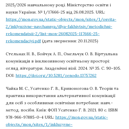
2025/2026 навчальному році. Міністерство освіти і
науки України. № 1/17666-25 від 26.08.2025. URL:
https://mon.gov.ua/static-objects/mon/sites/1/osvita-
2/inklyuzivne-navchannya/dlya-fakhivtsiv/metodichni-
rekomendatsii-2/list-mon-26082025-117666-25-
rekomendaciyi.pdf
(дата звернення: 20.11.2025)
Стельмах Н. В., Бойчук А. П., Омельчук О. В. Віртуальна
комунікація в інклюзивному освітньому просторі:
огляд літератури. Академічні візії. 2024. № 35. С. 90–105.
DOI:
https://doi.org/10.5281/zenodo.13757262
Чайка М. С., Усатенко Г. В., Кривоногова О. В. Теорія та
практика використання альтернативної комунікації
для осіб з особливими освітніми потребами: навч.-
метод. посібн. Київ: ФОП Усатенко Г. В. 2021. 80 с. ISBN
978-966-97885-0-4 URL:
https://mon.gov.ua/static-
objects/mon/sites/1/inkluzyvne-