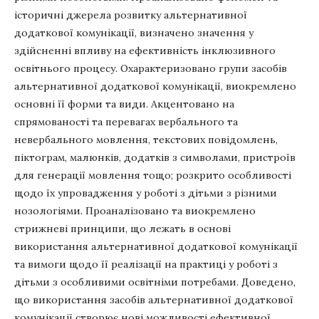
історичні джерела розвитку альтернативної
додаткової комунікації, визначено значення у
здійсненні впливу на ефективність інклюзивного
освітнього процесу. Охарактеризовано групи засобів
альтернативної додаткової комунікації, виокремлено
основні її форми та види. Акцентовано на
спрямованості та перевагах вербального та
невербального мовлення, текстових повідомлень,
піктограм, малюнків, додатків з символами, пристроїв
для генерації мовлення тощо; розкрито особливості
щодо їх упровадження у роботі з дітьми з різними
нозологіями. Проаналізовано та виокремлено
стрижневі принципи, що лежать в основі
використання альтернативної додаткової комунікації
та вимоги щодо її реалізації на практиці у роботі з
дітьми з особливими освітніми потребами. Доведено,
що використання засобів альтернативної додаткової
комунікації створює нові можливості ефективної