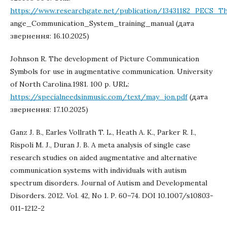
https://www.researchgate.net/publication/13431182_PECS_T
ange_Communication_System_training_manual (дата
звернення: 16.10.2025)
Johnson R. The development of Picture Communication
Symbols for use in augmentative communication. University
of North Carolina.1981. 100 р. URL:
https://specialneedsinmusic.com/text/may_jon.pdf
(дата
звернення: 17.10.2025)
Ganz J. B., Earles Vollrath T. L., Heath A. K., Parker R. I.,
Rispoli M. J., Duran J. B. A meta analysis of single case
research studies on aided augmentative and alternative
communication systems with individuals with autism
spectrum disorders. Journal of Autism and Developmental
Disorders. 2012. Vol. 42, No 1. Р. 60–74. DOI 10.1007/s10803-
011-1212-2