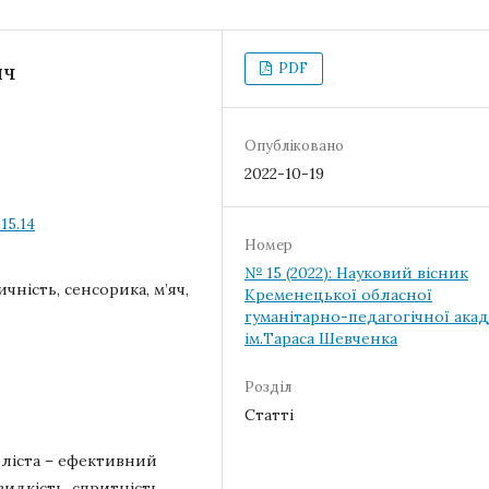
PDF
ИЧ
Опубліковано
2022-10-19
15.14
Номер
№ 15 (2022): Науковий вісник
ичність, сенсорика, м’яч,
Кременецької обласної
гуманітарно-педагогічної акад
ім.Тараса Шевченка
Розділ
Статті
оліста – ефективний
видкість, спритність,