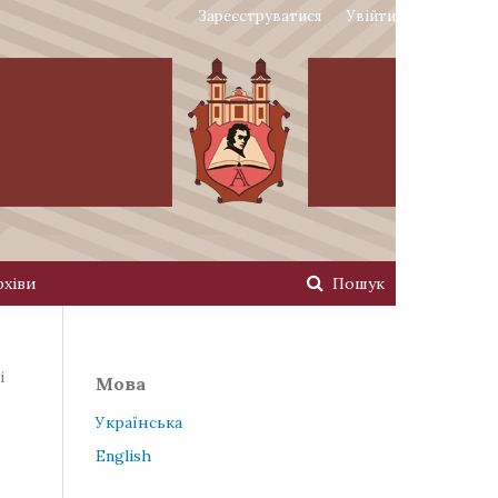
Зареєструватися
Увійти
рхіви
Пошук
і
Мова
Українська
English