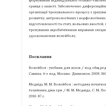
формування індивідуальної техніко-тактичн
гравця у захисті. Забезпеченно диференційн
організації тренувального процесу з урахув
розвитку, антропологічних і морфологічних 
підготовленості та статі, вольових якостей, 
тренування акробатичними вправами спец
удосконалення волейболу.
Посилання
Волейбол : учебник для вузов / под общ.ред. 
Савина. 4-е изд. Москва : Дивизион, 2009. 360
Медвідь М. М. Волейбол : методика початко
технічним діям гри / М. М. Медвідь, С. М. По
2010. 87 с.