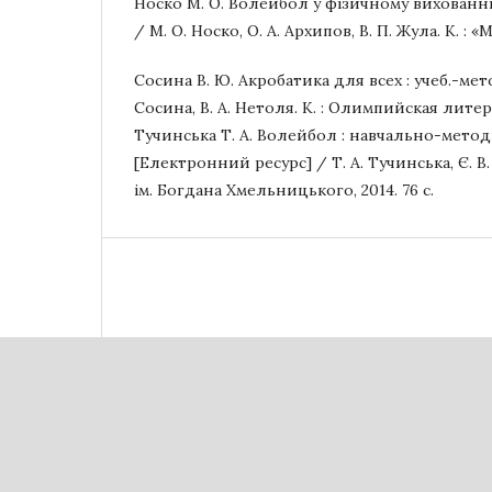
Носко М. О. Волейбол у фізичному вихованні
/ М. О. Носко, О. А. Архипов, В. П. Жула. К. : «М
Сосина В. Ю. Акробатика для всех : учеб.-мет
Сосина, В. А. Нетоля. К. : Олимпийская литерат
Тучинська Т. А. Волейбол : навчально-мето
[Електронний ресурс] / Т. А. Тучинська, Є. В
ім. Богдана Хмельницького, 2014. 76 с.