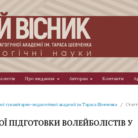
колегія
Про видання
Авторам
Контакти
А
ної гуманітарно-педагогічної академії ім.Тараса Шевченка
/
Статт
Ї ПІДГОТОВКИ ВОЛЕЙБОЛІСТІВ У