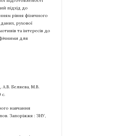
ої підготовленості
ий підхід до
анням рівня фізичного
даних, рухової
мотивів та інтересів до
ифічними для
А.В. Беляева, М.В.
 с.
вого навчання
пов. Запоріжжя : ЗНУ,