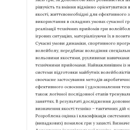
рішучість та вміння відмінно орієнтуватися в
якості, життєвонеобхідні для ефективного 
використання в складних умовах сучасної г
реалізації технічних прийомів гри волейбо
ігрових ситуаціях, матеріалізуючи їх в пози
Сучасні умови динаміки, спортивного прогре
волейболу, передбачає володіння спеціаль
вольовими якостями, рухливими навичками 
технічними прийомами. Найважливішим із н
системи підготовки майбутніх волейболістів
своєчасне застосування методів акробатичн
ефективного освоєння і удосконалення технік
також логічної послідовної етапів тренувал
заняттях. В результаті дослідження доповне
визначення якості техніко – тактичних дій «з
Розроблена оцінка і класифікація системних
(випадкових) помилок гри у захисті. Визнач