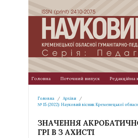
Головна
Поточний випуск
Редакційна 
Головна
/
Архіви
/
№ 15 (2022): Науковий вісник Кременецької облас
ЗНАЧЕННЯ АКРОБАТИЧНО
ГРІ В З АХИСТІ