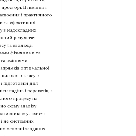
 просторі. Ці вміння і
засвоєння і практичного
ри та ефективної
лу в надскладних
тивний результат.
су та еволюції
ними фізичними та
та вміннями,
апрямків оптимальної
 високого класу є
ої підготовки для
и падінь і перекатів, а
ьного процесу на
но схему аналізу
ахисників» у захисті.
 і не системних
ено основні завдання