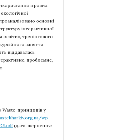
икористання ігрових
 екологічної
 проаналізовано основні
структуру інтерактивної
я освіти», тренінгового
скурсійного заняття
ять віддавалась
нтерактивне, проблемне,
о.
o Waste-принципів у
astekharkiv.org.ua/wp-
Л.pdf
(дата звернення: