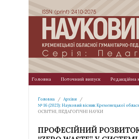
Головна
Поточний випуск
Редакційна 
Головна
/
Архіви
/
№ 16 (2023): Науковий вісник Кременецької облас
ОСВІТНІ, ПЕДАГОГІЧНІ НАУКИ
ПРОФЕСІЙНИЙ РОЗВИТОК