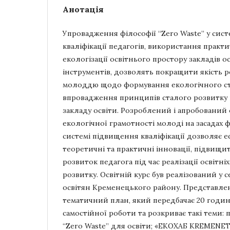
Анотація
Упровадження філософії “Zero Waste” у сис
кваліфікації педагогів, використання практи
екологізації освітнього простору закладів ос
інструментів, дозволять покращити якість р
молоддю щодо формування екологічного с
впровадження принципів сталого розвитку в
закладу освіти. Розроблений і апробований 
екологічної грамотності молоді на засадах ф
системі підвищення кваліфікації дозволяє 
теоретичні та практичні інновації, підвищ
розвиток педагога під час реалізації освітні
розвитку. Освітній курс був реалізований у с
освітян Кременецького району. Представле
тематичний план, який передбачає 20 годин
самостійної роботи та розкриває такі теми: 
“Zero Waste” для освіти; «ЕКОХАБ KREMENETS