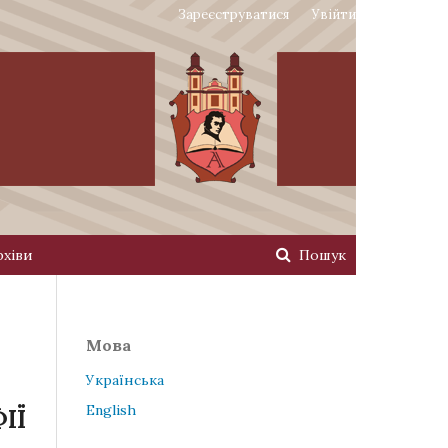
Зареєструватися
Увійти
рхіви
Пошук
Мова
Українська
English
ІЇ