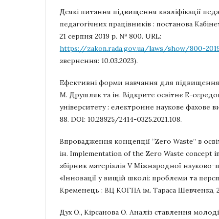
Деякі питання підвищення кваліфікації педа
педагогічних працівників : постанова Кабіне
21 серпня 2019 р. № 800. URL:
https://zakon.rada.gov.ua/laws/show/800-20
звернення: 10.03.2023).
Ефективні форми навчання для підвищення к
М. Друшляк та ін. Відкрите освітнє Е-серед
університету : електронне наукове фахове вид
88. DOI: 10.28925/2414-0325.2021.108.
Впровадження концепції “Zero Waste” в освіт
ін. Implementation of the Zero Waste concept in 
збірник матеріалів V Міжнародної науково-
«Інновації у вищій школі: проблеми та перспе
Кременець : ВЦ КОГПА ім. Тараса Шевченка, 202
Дух О., Кірсанова О. Аналіз ставлення молод