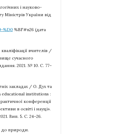
гогічних і науково-
ту Міністрів України від
19-%D0
%BF#n26 (дата
валіфікації вчителів /
овище сучасного
ання. 2021. № 10. С. 77–
ніх закладах / О. Дух та
educational institutions :
практичної конференції
ктиви в освіті і науці».
1. Вип. 5. С. 24–26.
і до природи.