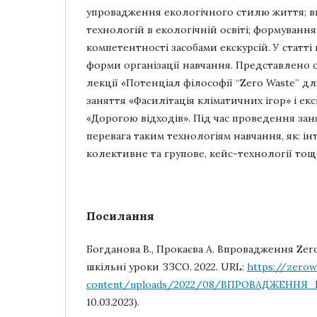
упровадження екологічного стилю життя; в
технологій в екологічній освіті; формування
компетентності засобами екскурсій. У статті
форми організації навчання. Представлено 
лекції «Потенціал філософії “Zero Waste” дл
заняття «Фасилітація кліматичних ігор» і ек
«Дорогою відходів». Під час проведення зан
перевага таким технологіям навчання, як: і
колективне та групове, кейс-технології тощ
Посилання
Богданова В., Прокаєва А. Впровадження Zer
шкільні уроки ЗЗСО. 2022. URL:
https://zerow
content/uploads/2022/08/ВПРОВАДЖЕННЯ_Е
10.03.2023).