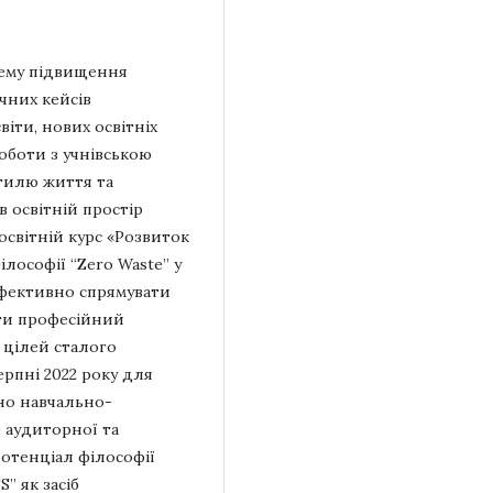
тему підвищення
чних кейсів
віти, нових освітніх
оботи з учнівською
тилю життя та
 освітній простір
освітній курс «Розвиток
ілософії “Zero Waste” у
ефективно спрямувати
ити професійний
х цілей сталого
ерпні 2022 року для
но навчально-
 аудиторної та
потенціал філософії
” як засіб