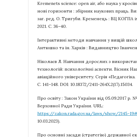
Kremenets science: open air, або наука у кросівк
нові горизонти : збірник наукових праць. Ви
заг. ред. О. Тригуби. Кременець : ВЦ КОГПА і
2021. С. 36–40.
Інтерактивні методи навчання у вищій школі
Антюшко та ін. Харків : Видавництво Іванченка 
Ніколаєв Л. Навчання дорослих з використа
технологій: психологічні аспекти. Вісник Н
авіаційного університету. Серія «Педагогіка. 
С. 141–148. DOI: 10.18372/2411-264X.2(17).15034.
Про освіту : Закон України від 05.09.2017 р. №
Верховної Ради України. URL:
https://zakon.rada.gov.ua/laws/show/2145-19
10.03.2023).
Про основні засади (стратегію) державної е