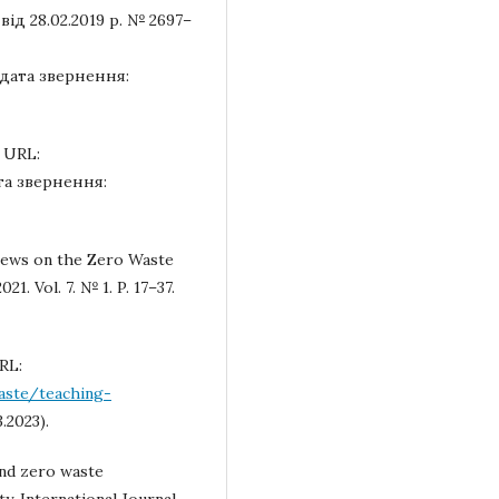
від 28.02.2019 р. № 2697–
дата звернення:
. URL:
та звернення:
Views on the Zero Waste
21. Vol. 7. № 1. P. 17–37.
RL:
aste/teaching-
.2023).
and zero waste