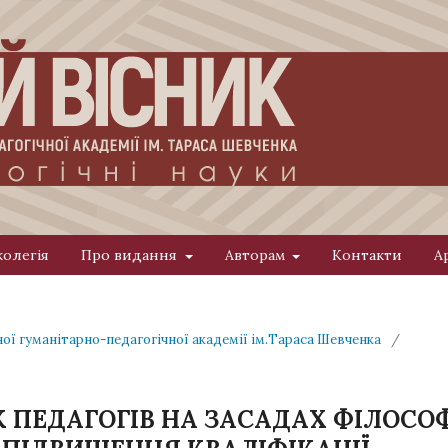
колегія
Про видання
Авторам
Контакти
А
ної гуманітарно-педагогічної академії ім.Тараса Шевченка
/
 ПЕДАГОГІВ НА ЗАСАДАХ ФІЛОСОФ