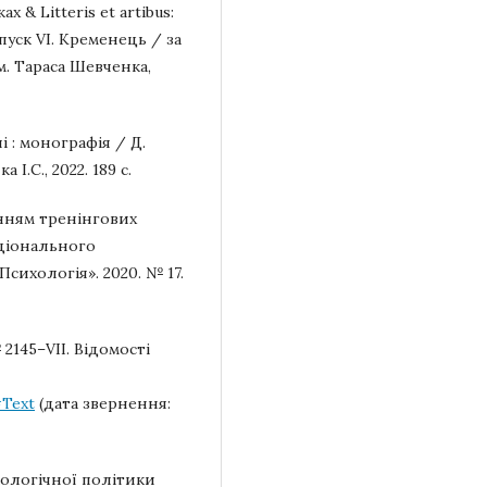
ах & Litteris et artibus:
пуск VI. Кременець / за
м. Тараса Шевченка,
 : монографія / Д.
І.С., 2022. 189 с.
нням тренінгових
аціонального
Психологія». 2020. № 17.
 2145–VII. Відомості
#Text
(дата звернення:
кологічної політики