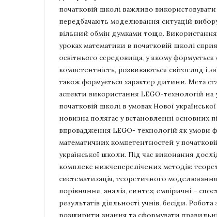
початковій школі важливо використовувати 
передбачають моделювання ситуацій вибору,
вільний обмін думками тощо. Використання 
уроках математики в початковій школі спри
освітнього середовища, у якому формується
компетентність, розвиваються світогляд і зв
також формується характер дитини. Мета ста
аспекти використання LEGO-технологій на 
початковій школі в умовах Нової українсько
новизна полягає у встановленні основних п
впровадження LEGO- технологій як умови 
математичних компетентностей у початковій
української школи. Під час виконання дос
комплекс нижчеперелічених методів: теорет
систематизація, теоретичного моделювання,
порівняння, аналіз, синтез; емпіричні – спо
результатів діяльності учнів, бесіди. Робот
розширити знання та сформувати правильн