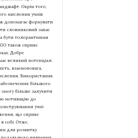
ландшафт. Окрім того,
чого мислення учнів
ож допомагає формувати
ти словниковий запас
 та бути толерантними
EGO також сприяє
ках. Добре
має великий потенціал:
ість, взаємоповага,
 мислення. Використання
забезпечення більшого
 змогу більше залучити
ню мотивацію до
конструювання учні
ження, що сприяє
в собі. Отже,
им для розвитку
до подальшого вивчення