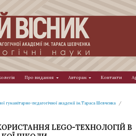
колегія
Про видання
Авторам
Контакти
А
ної гуманітарно-педагогічної академії ім.Тараса Шевченка
/
КОРИСТАННЯ LEGO-ТЕХНОЛОГІЙ В