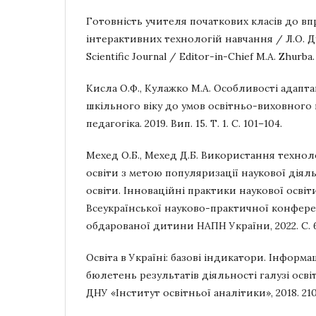
Готовність учителя початкових класів до в
інтерактивних технологій навчання / Л.О. Дуб
Scientific Journal / Editor-in-Chief M.A. Zhurba. 
Кисла О.Ф., Кулажко М.А. Особливості адапт
шкільного віку до умов освітньо-виховного 
педагогіка. 2019. Вип. 15. Т. 1. С. 101–104.
Мехед О.Б., Мехед Д.Б. Використання техн
освіти з метою популяризації наукової діяль
освіти. Інноваційні практики наукової освіти
Всеукраїнської науково-практичної конференц
обдарованої дитини НАПН України, 2022. С. 
Освіта в Україні: базові індикатори. Інфор
бюлетень результатів діяльності галузі освіти
ДНУ «Інститут освітньої аналітики», 2018. 210