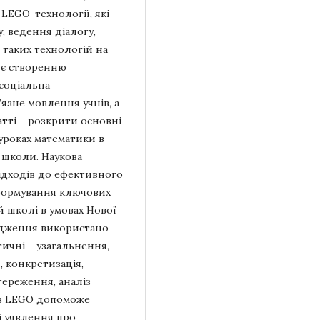
LEGO-технології, які
 ведення діалогу,
таких технологій на
яє створенню
 соціальна
’язне мовлення учнів, а
тті – розкрити основні
уроках математики в
ї школи. Наукова
ідходів до ефективного
формування ключових
 школі в умовах Нової
лідження використано
ичні – узагальнення,
 конкретизація,
стереження, аналіз
а з LEGO допоможе
і уявлення про