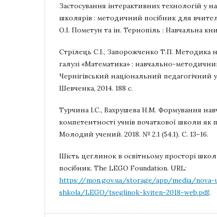
Застосування інтерактивних технологій у 
школярів : методичний посібник для вчител
О.І. Пометун та ін. Тернопіль : Навчальна книг
Стрілець С.І., Запорожченко Т.П. Методика 
галузі «Математика» : навчально-методичний 
Чернігівський національний педагогічний ун
Шевченка, 2014. 188 с.
Турчина І.С., Вахрушева Н.М. Формування на
компетентності учнів початкової школи як п
Молодий учений. 2018. № 2.1 (54.1). С. 13–16.
Шість цеглинок в освітньому просторі шко
посібник. The LEGO Foundation. URL:
https://mon.gov.ua/storage/app/media/nova-u
shkola/LEGO/tseglinok-kviten-2018-web.pdf
.