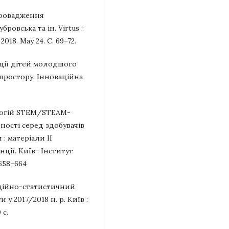
провадження
ровська та ін. Virtus :
2018. May 24. С. 69–72.
ації дітей молодшого
простору. Інноваційна
ологій STEM/STEAM-
ності серед здобувачів
 : матеріали ІІ
ії. Київ : Інститут
658–664
маційно-статистичний
 у 2017/2018 н. р. Київ :
 с.