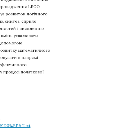
Упровадження LEGO-
зує розвиток логічного
з, синтез, сприяє
рностей і виявленню
 вмінь ухвалювати
 допомогою
розвитку математичного
овувати в напрямі
 ефективного
 процесі початкової
:
18-%D0%BF#Text
.