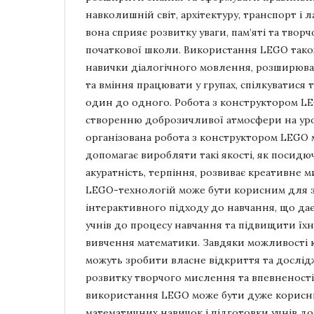
навколишній світ, архітектуру, транспорт і 
вона сприяє розвитку уваги, пам’яті та твор
початкової школи. Використання LEGO так
навички діалогічного мовлення, розширюва
та вміння працювати у групах, спілкуватися
один до одного. Робота з конструктором L
створенню доброзичливої атмосфери на уро
організована робота з конструктором LEGO 
допомагає виробляти такі якості, як посидюч
акуратність, терпіння, розвиває креативне
LEGO-технологій може бути корисним для 
інтерактивного підходу до навчання, що дає
учнів до процесу навчання та підвищити їх
вивчення математики. Завдяки можливості 
можуть зробити власне відкриття та дослід
розвитку творчого мислення та впевненості 
використання LEGO може бути дуже корисн
математичних навичок і підготовки учнів 