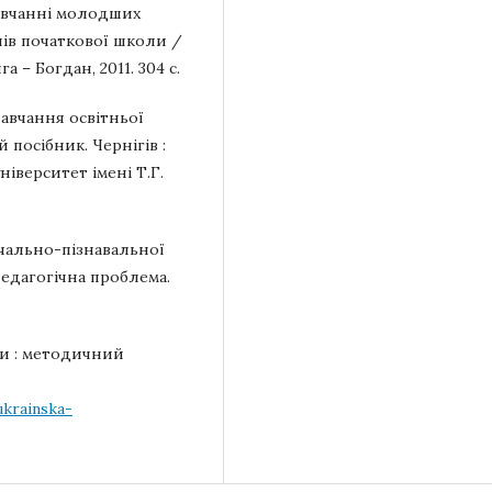
навчанні молодших
ів початкової школи /
а – Богдан, 2011. 304 с.
навчання освітньої
посібник. Чернігів :
іверситет імені Т.Г.
вчально-пізнавальної
едагогічна проблема.
ли : методичний
krainska-