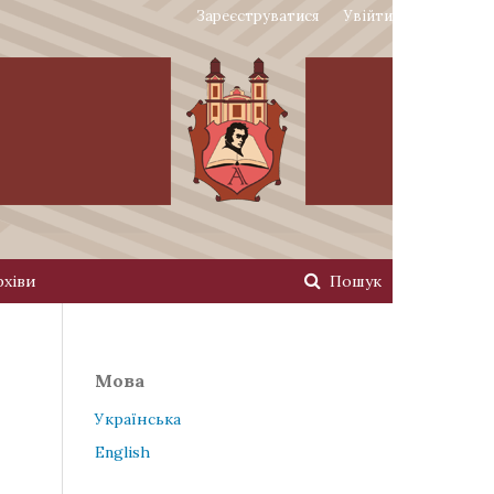
Зареєструватися
Увійти
рхіви
Пошук
Мова
Українська
English