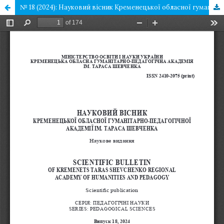
№ 18 (2024): Науковий вісник Кременецької обласної гуманітарно-педагогічної академії ім.Тараса Шевченка