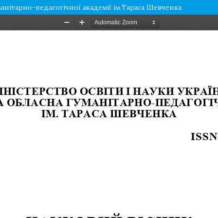
манітарно-педагогічної академії ім.Тараса Шевченка