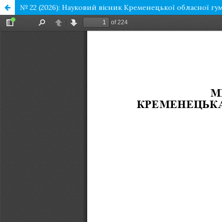
№ 22 (2026): Науковий вісник Кременецької обласної гу