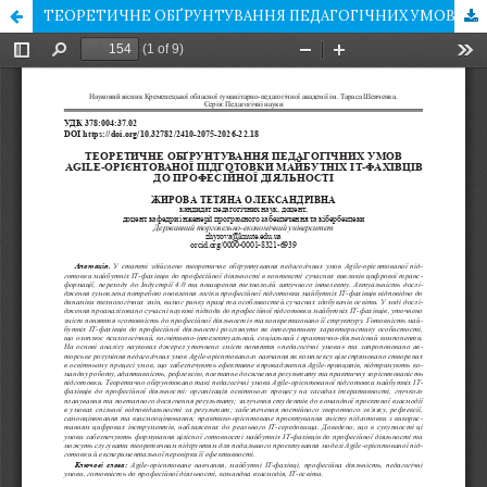
ТЕОРЕТИЧНЕ ОБҐРУНТУВАННЯ ПЕДАГОГІЧНИХ УМОВ AGILE-ОРІЄНТОВАНОЇ ПІДГОТОВКИ МАЙБУТНІХ IT-ФАХІВЦІВ ДО ПРОФЕСІЙНОЇ ДІЯЛЬНОСТІ