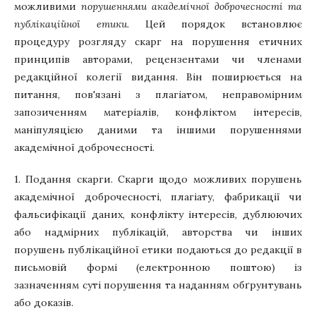
можливими
порушеннями академічної доброчесності та
публікаційної етики
. Цей порядок встановлює
процедуру розгляду скарг на порушення етичних
принципів авторами, рецензентами чи членами
редакційної колегії видання. Він поширюється на
питання, пов'язані з плагіатом, неправомірним
запозиченням матеріалів, конфліктом інтересів,
маніпуляцією даними та іншими порушеннями
академічної доброчесності.
1. Подання скарги. Скарги щодо можливих порушень
академічної доброчесності, плагіату, фабрикації чи
фальсифікації даних, конфлікту інтересів, дублюючих
або надмірних публікацій, авторства чи інших
порушень публікаційної етики подаються до редакції в
письмовій формі (електронною поштою) із
зазначенням суті порушення та наданням обґрунтувань
або доказів.