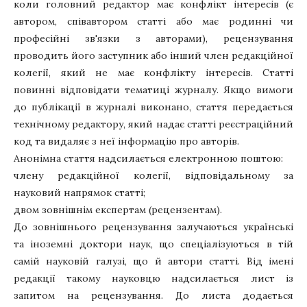
коли головний редактор має конфлікт інтересів (є
автором, співавтором статті або має родинні чи
професійні зв'язки з авторами), рецензування
проводить його заступник або інший член редакційної
колегії, який не має конфлікту інтересів. Статті
повинні відповідати тематиці журналу. Якщо вимоги
до публікації в журналі виконано, стаття передається
технічному редактору, який надає статті реєстраційний
код та видаляє з неї інформацію про авторів.
Анонімна стаття надсилається електронною поштою:
члену редакційної колегії, відповідальному за
науковий напрямок статті;
двом зовнішнім експертам (рецензентам).
До зовнішнього рецензування залучаються українські
та іноземні доктори наук, що спеціалізуються в тій
самій науковій галузі, що й автори статті. Від імені
редакції такому науковцю надсилається лист із
запитом на рецензування. До листа додається