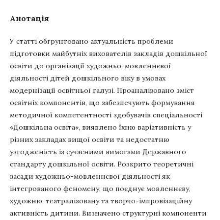
Анотація
У статті обґрунтовано актуальність проблеми
підготовки майбутніх вихователів закладів дошкільної
освіти до організації художньо-мовленнєвої
діяльності дітей дошкільного віку в умовах
модернізації освітньої галузі. Проаналізовано зміст
освітніх компонентів, що забезпечують формування
методичної компетентності здобувачів спеціальності
«Дошкільна освіта», виявлено їхню варіативність у
різних закладах вищої освіти та недостатню
узгодженість із сучасними вимогами Державного
стандарту дошкільної освіти. Розкрито теоретичні
засади художньо-мовленнєвої діяльності як
інтегрованого феномену, що поєднує мовленнєву,
художню, театралізовану та творчо-імпровізаційну
активність дитини. Визначено структурні компоненти