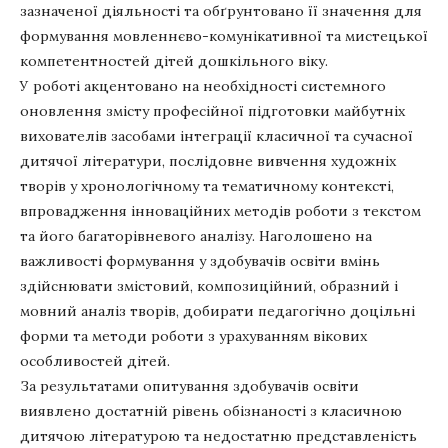
зазначеної діяльності та обґрунтовано її значення для
формування мовленнєво-комунікативної та мистецької
компетентностей дітей дошкільного віку.
У роботі акцентовано на необхідності системного
оновлення змісту професійної підготовки майбутніх
вихователів засобами інтеграції класичної та сучасної
дитячої літератури, послідовне вивчення художніх
творів у хронологічному та тематичному контексті,
впровадження інноваційних методів роботи з текстом
та його багаторівневого аналізу. Наголошено на
важливості формування у здобувачів освіти вмінь
здійснювати змістовий, композиційний, образний і
мовний аналіз творів, добирати педагогічно доцільні
форми та методи роботи з урахуванням вікових
особливостей дітей.
За результатами опитування здобувачів освіти
виявлено достатній рівень обізнаності з класичною
дитячою літературою та недостатню представленість