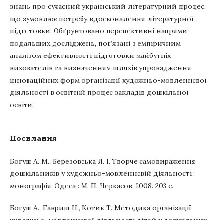
знань про сучасний український літературний процес,
що зумовлює потребу вдосконалення літературної
підготовки. Обґрунтовано перспективні напрями
подальших досліджень, пов’язані з емпіричним
аналізом ефективності підготовки майбутніх
вихователів та визначенням шляхів упровадження
інноваційних форм організації художньо-мовленнєвої
діяльності в освітній процес закладів дошкільної
освіти.
Посилання
Богуш А. М., Березовська Л. І. Творче самовираження
дошкільників у художньо-мовленнєвій діяльності :
монографія. Одеса : М. П. Черкасов, 2008. 203 с.
Богуш А., Гавриш Н., Котик Т. Методика організації