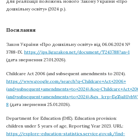
для реалізації положень нового Закону України «Про
дошкільну освіту» (2024 р.).
Посилання
Закон України «Про дошкільну освіту» від 06.06.2024 №
3788-ІХ.
https://ips.ligazakon.net/document/T243788?an=1
(дата звернення 27.01.2026).
Childcare Act 2006 (and subsequent amendments to 2024).
https://www.google.com/search?q=Childcare+Act+2006+
(and+subsequent+amendments+to+2024).&oq=Childcare+Act+20
(and+subsequent+amendments+to+2024).&gs_lcrp=EgZjaHJ
8
(дата звернення 25.01.2026).
Department for Education (DfE). Education provision:
children under 5 years of age, Reporting Year 2023. URL:
https://explore-education-statistics.service.gov.uk/find-