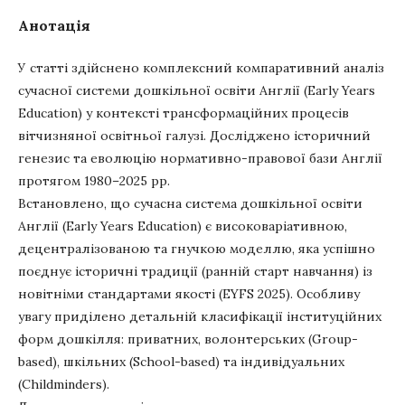
Анотація
У статті здійснено комплексний компаративний аналіз
сучасної системи дошкільної освіти Англії (Early Years
Education) у контексті трансформаційних процесів
вітчизняної освітньої галузі. Досліджено історичний
генезис та еволюцію нормативно-правової бази Англії
протягом 1980–2025 рр.
Встановлено, що сучасна система дошкільної освіти
Англії (Early Years Education) є високоваріативною,
децентралізованою та гнучкою моделлю, яка успішно
поєднує історичні традиції (ранній старт навчання) із
новітніми стандартами якості (EYFS 2025). Особливу
увагу приділено детальній класифікації інституційних
форм дошкілля: приватних, волонтерських (Group-
based), шкільних (School-based) та індивідуальних
(Childminders).