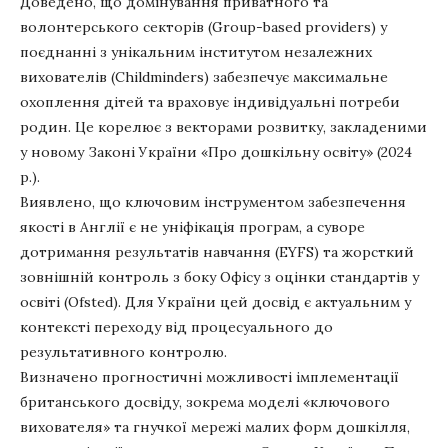
Доведено, що домінування приватного та
волонтерського секторів (Group-based providers) у
поєднанні з унікальним інститутом незалежних
вихователів (Childminders) забезпечує максимальне
охоплення дітей та враховує індивідуальні потреби
родин. Це корелює з векторами розвитку, закладеними
у новому Законі України «Про дошкільну освіту» (2024
р.).
Виявлено, що ключовим інструментом забезпечення
якості в Англії є не уніфікація програм, а суворе
дотримання результатів навчання (EYFS) та жорсткий
зовнішній контроль з боку Офісу з оцінки стандартів у
освіті (Ofsted). Для України цей досвід є актуальним у
контексті переходу від процесуального до
результативного контролю.
Визначено прогностичні можливості імплементації
британського досвіду, зокрема моделі «ключового
вихователя» та гнучкої мережі малих форм дошкілля,