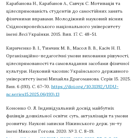
Карабанова Н., Карабанов А., Савчук С. Мотивація та
цілеспрямованість студентів до самостійних занять
фізичними вправами. Молодіжний науковий вісник
Східноєвропейського національного університету
імені Лесі Українки. 2015. Вип. 17. С. 48–51.
Кириченко В. І., Тимчик М. В., Масол В. В., Касіч Н. П.
Організаційно-педагогічні умови виховання рішучості,
цілеспрямованості та самовладання засобами фізичної
культури. Науковий часопис Українського державного
університету імені Михайла Драгоманова. Серія 15. 2025.
Вип. 6 (193). С. 67–70.
https://doi.org/10.31392/UDU-
nc.series15.2025.06(193).13
Кононко О. Л. Індивідуальний досвід майбутніх
фахівців дошкільної освіти: суть, актуалізація та умови
розвитку. Наукові записки Ніжинського держ. ун-ту
імені Миколи Гоголя. 2020. № 3. С. 8–19.