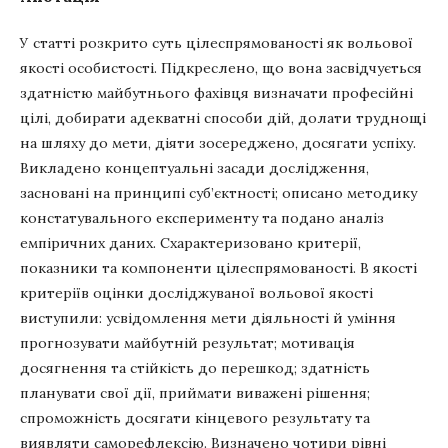
У статті розкрито суть цілеспрямованості як вольової
якості особистості. Підкреслено, що вона засвідчується
здатністю майбутнього фахівця визначати професійні
цілі, добирати адекватні способи дій, долати труднощі
на шляху до мети, діяти зосереджено, досягати успіху.
Викладено концептуальні засади дослідження,
засновані на принципі суб’єктності; описано методику
констатувального експерименту та подано аналіз
емпіричних даних. Схарактеризовано критерії,
показники та компоненти цілеспрямованості. В якості
критеріїв оцінки досліджуваної вольової якості
виступили: усвідомлення мети діяльності й уміння
прогнозувати майбутній результат; мотивація
досягнення та стійкість до перешкод; здатність
планувати свої дії, приймати виважені рішення;
спроможність досягати кінцевого результату та
виявляти саморефлексію. Визначено чотири рівні