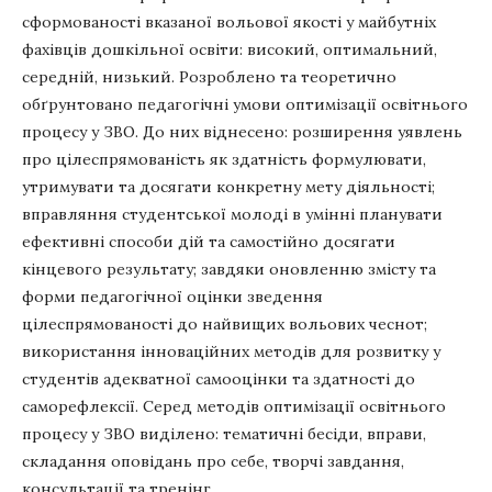
сформованості вказаної вольової якості у майбутніх
фахівців дошкільної освіти: високий, оптимальний,
середній, низький. Розроблено та теоретично
обґрунтовано педагогічні умови оптимізації освітнього
процесу у ЗВО. До них віднесено: розширення уявлень
про цілеспрямованість як здатність формулювати,
утримувати та досягати конкретну мету діяльності;
вправляння студентської молоді в умінні планувати
ефективні способи дій та самостійно досягати
кінцевого результату; завдяки оновленню змісту та
форми педагогічної оцінки зведення
цілеспрямованості до найвищих вольових чеснот;
використання інноваційних методів для розвитку у
студентів адекватної самооцінки та здатності до
саморефлексії. Серед методів оптимізації освітнього
процесу у ЗВО виділено: тематичні бесіди, вправи,
складання оповідань про себе, творчі завдання,
консультації та тренінг.