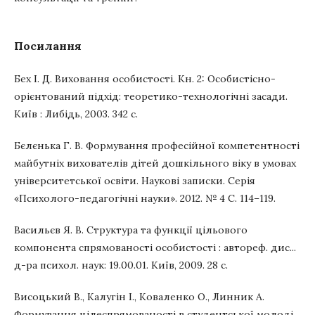
Посилання
Бех І. Д. Виховання особистості. Кн. 2: Особистісно-
орієнтований підхід: теоретико-технологічні засади.
Київ : Либідь, 2003. 342 с.
Бєлєнька Г. В. Формування професійної компетентності
майбутніх вихователів дітей дошкільного віку в умовах
університетської освіти. Наукові записки. Серія
«Психолого-педагогічні науки». 2012. № 4 С. 114–119.
Васильєв Я. В. Структура та функції цільового
компонента спрямованості особистості : автореф. дис...
д-ра психол. наук: 19.00.01. Київ, 2009. 28 с.
Висоцький В., Калугін І., Коваленко О., Линник А.
Формування цілеспрямованості в студентської молоді