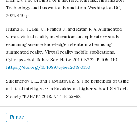
Dick E.V. The promise of immersive learning. Information
Technology and Innovation Foundation. Washington DC,
2021. 440 p.
Huang K.-T., Ball C., Francis J., and Ratan R. A. Augmented
versus virtual reality in education: an exploratory study
examining science knowledge retention when using
augmented reality. Virtual reality mobile applications.
Cyberpsychol. Behav. Soc. Netw. 2019. № 22. P. 105–110.
https://doi.org/10.1089/cyber.2018.0150
Suleimenov I. E., and Tabulatova Z. S. The principles of using
artificial intelligence in Kazakhstan higher school. Sei Tech
Society "КАНАК". 2018. № 4. P. 55–62.
PDF