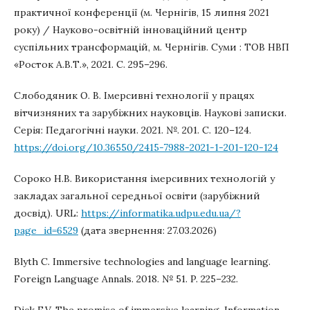
практичної конференції (м. Чернігів, 15 липня 2021
року) / Науково-освітній інноваційний центр
суспільних трансформацій, м. Чернігів. Суми : ТОВ НВП
«Росток А.В.Т.», 2021. С. 295–296.
Cлободяник О. В. Імерсивні технології у працях
вітчизняних та зарубіжних науковців. Наукові записки.
Серія: Педагогічні науки. 2021. №. 201. С. 120–124.
https://doi.org/10.36550/2415-7988-2021-1-201-120-124
Сороко Н.В. Використання імерсивних технологій у
закладах загальної середньої освіти (зарубіжний
досвід). URL:
https://informatika.udpu.edu.ua/?
page_id=6529
(дата звернення: 27.03.2026)
Blyth C. Immersive technologies and language learning.
Foreign Language Annals. 2018. № 51. P. 225–232.