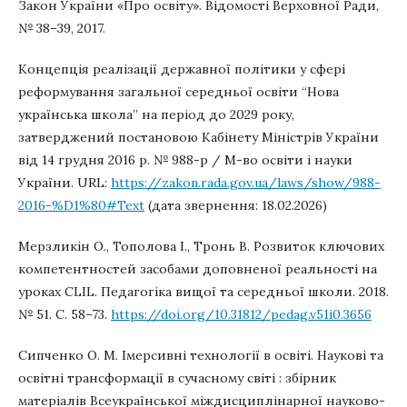
Закон України «Про освіту». Відомості Верховної Ради,
№ 38–39, 2017.
Концепція реалізації державної політики у сфері
реформування загальної середньої освіти “Нова
українська школа” на період до 2029 року,
затверджений постановою Кабінету Міністрів України
від 14 грудня 2016 р. № 988-р / М-во освіти і науки
України. URL:
https://zakon.rada.gov.ua/laws/show/988-
2016-%D1%80#Text
(дата звернення: 18.02.2026)
Мерзликін О., Тополова І., Тронь В. Розвиток ключових
компетентностей засобами доповненої реальності на
уроках CLIL. Педагогіка вищої та середньої школи. 2018.
№ 51. С. 58–73.
https://doi.org/10.31812/pedag.v51i0.3656
Сипченко О. М. Імерсивні технології в освіті. Наукові та
освітні трансформації в сучасному світі : збірник
матеріалів Всеукраїнської міждисциплінарної науково-