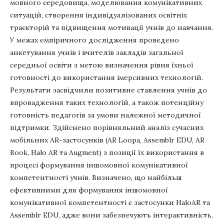
мовного середовища, моделювання комунікативних
ситуацій, створення індивідуалізованих освітніх
траєкторій та підвищення мотивації учнів до навчання.
У межах емпіричного дослідження проведено
анкетування учнів і вчителів закладів загальної
середньої освіти з метою визначення рівня їхньої
готовності до використання імерсивних технологій.
Результати засвідчили позитивне ставлення учнів до
впровадження таких технологій, а також потенційну
готовність педагогів за умови належної методичної
підтримки. Здійснено порівняльний аналіз сучасних
мобільних AR-застосунків (AR Loopa, Assemblr EDU, AR
Book, Halo AR та Augment) з позиції їх використання в
процесі формування іншомовної комунікативної
компетентності учнів. Визначено, що найбільш
ефективними для формування іншомовної
комунікативної компетентності є застосунки HaloAR та
Assemblr EDU, адже вони забезпечують інтерактивність,