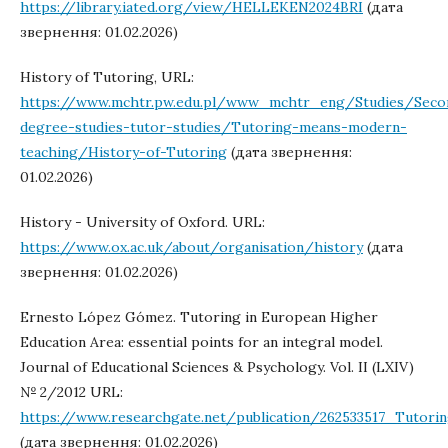
https://library.iated.org/view/HELLEKEN2024BRI
(дата
звернення: 01.02.2026)
History of Tutoring, URL:
https://www.mchtr.pw.edu.pl/www_mchtr_eng/Studies/Seco
degree-studies-tutor-studies/Tutoring-means-modern-
teaching/History-of-Tutoring
(дата звернення:
01.02.2026)
History - University of Oxford. URL:
https://www.ox.ac.uk/about/organisation/history
(дата
звернення: 01.02.2026)
Ernesto López Gómez. Tutoring in European Higher
Education Area: essential points for an integral model.
Journal of Educational Sciences & Psychology. Vol. II (LXIV)
№ 2/2012 URL:
https://www.researchgate.net/publication/262533517_Tutor
(дата звернення: 01.02.2026)