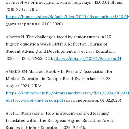
освіти Німеччини : дис. … канд. пед. наук : 13.00.01. Львів,
2019. 270 с. URL:
https://lpnu.ua/sites/default/files/2020/dissertation/1820/dy
(дата звернення: 01.02.2026).
Alberts N. The challenges faced by senior tutors in UK
higher education WAYPOINT: A Reflective Journal of
Student Advising and Development in Tertiary Education.
2025. Т. 12. С. 12–33. DOI:
https://doi.org/10.71179/rc3xnc34
AMEE 2024 Abstract Book – In Person/ Association for
Medical Education in Europe. Basel, Switzerland, 24–28
August 2024. URL:
https://semmelweis.hu/oktatasmodszertan/files/2024/10/A
Abstract-Book-In-Person.pdf
(дата звернення: 01.02.2026)
Aref L., Stensaker B. How is student-centred learning
translated within the European Higher Education Area?
Studies in Higher Education, 2025. P. 1–15.