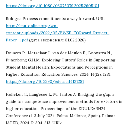
https://doi.org/10.1080/03075079.2025.2605101
Bologna Process commitments: a way forward. URL:
http://esu-online.org/wp-
content/uploads/2022/05/BWSE-FORward-Project-
Paper-1.pdf
(дата звернення: 01.02.2026)
Douwes R., Metselaar J., van der Meulen E., Boonstra N.,
Pijnenborg G.H.M. Exploring Tutors’ Roles in Supporting
Student Mental Health: Expectations and Perceptions in
Higher Education. Education Sciences. 2024. 14(12). 1281.
https://doi.org/10.3390/educsci14121281
Helleken T., Langesee L. M., Jantos A. Bridging the gap: a
guide for competence improvement methods for e-tutors in
higher education. Proceedings of the EDULEARN24
Conference (1–3 July 2024, Palma, Mallorca, Spain). Palma :
IATED, 2024. P. 304–313. URL: