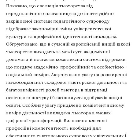
Показано, що еволюція тьюторства від
середньовічного наставництва до інституційно
закріпленої системи педагогічного супроводу
відображає закономірні зміни університетської
культури та професійної ідентичності викладача.
Обґрунтовано, що в сучасній європейській вищій школі
тьюторство виходить за межі суто академічної
допомоги й постає як комплексна система підтримки,
що поєднує академічно-професійний та особистісно-
соціальний виміри. Акцентовано увагу на розширенні
психосоціальної складової тьюторської діяльності та
багатовимірності ролей тьютора в підтримці
освітнього поступу і благополуччя здобувачів вищої
освіти. Особливу увагу приділено компетентнісному
виміру діяльності викладача-тьютора в умовах
цифрової трансформації. Визначено ключові
професійні компетентності, необхідні для
ефективного тьюторського супроводу у віртуальних і