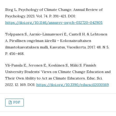
Steg L. Psychology of Climate Change. Annual Review of
Psychology. 2023. Vol. 74. P. 391–421. DOI:
https://doi.org/10.1146/annurev-psych-032720-042905
Tolppanen S., Aarnio-Linnanvuori E., Cantell H. & Lehtonen
A. Pirullisen ongelman äärellä – Kokonaisvaltaisen
ilmastokasvatuksen malli, Kasvatus, Vuosikerta. 2017. 48. N 5.
P. 456–468.
Yli-Panula E., Jeronen E., Koskinen S., Mäki S. Finnish
University Students’ Views on Climate Change Education and
Their Own Ability to Act as Climate Educators. Educ. Sci.
2022. 12. 169. DOI:
https://doi.org/10.3390/educsci12030169
PDF