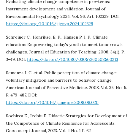
Evaluating climate change competence in pre-teens:
Instrument development and validation. Journal of
Environmental Psychology. 2024. Vol. 96. Art. 102329. DOI:
https://doi.org/10.1016/j.jenvp.2024.102329
Schreiner C., Henrikse, E. K., Hansen P. J. K. Climate
education: Empowering today's youth to meet tomorrow's
challenges. Journal of Education for Teaching. 2008. 34(1). P.
3-49. DOI:
https://doi.org/10.1080/03057260508560213
Semenza J. C. et al. Public perception of climate change:
voluntary mitigation and barriers to behavior change.
American Journal of Preventive Medicine. 2008. Vol. 35, No. 5.
P. 479–487. DOI:
https://doi.org/10.1016/j.amepre.2008.08.020
Sochirca E., Jechiu E. Didactic Strategies for Development of
the Competence of Climate Resilience for Adolescents.
Geoconcept Journal, 2023. Vol. 4 No. 1 P. 62