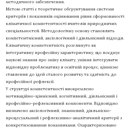
методичного забезпечення.
Метою статті є теоретичне обґрунтування системи
критеріїв і показників оцінювання рівня сформованості
кліматичної компетентності вчителів природничих
спеціальностей. Методологічну основу становлять
компетентнісний, аксіологічний і діяльнісний підходи.
Кліматичну компетентність розглянуто як
інтегративну професійну характеристику, що поєднує
наукові знання про зміну клімату, уміння інтегрувати
відповідну проблематику в освітній процес, ціннісне
ставлення до ідей сталого розвитку та здатність до
професійної рефлексії.
У структурі компетентності виокремлено
мотиваційно-ціннісний, когнітивний, діяльнісний і
професійно-рефлексивний компоненти. Відповідно
визначено аксіологічний, знаннєвий, діяльнісно-
процесуальний і рефлексивно-аналітичний критерії з
конкретизованими показниками. Охарактеризовано