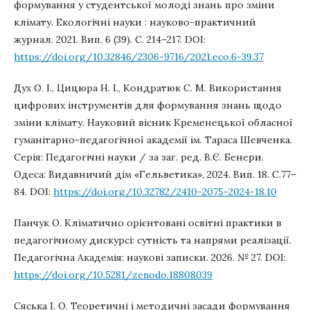
формування у студентської молоді знань про зміни
клімату. Екологічні науки : науково-практичний
журнал. 2021. Вип. 6 (39). С. 214–217. DOI:
https://doi.org/10.32846/2306-9716/2021.eco.6-39.37
Дух О. І., Цицюра Н. І., Кондратюк С. М. Використання
цифрових інструментів для формування знань щодо
зміни клімату. Науковий вісник Кременецької обласної
гуманітарно-педагогічної академії ім. Тараса Шевченка.
Серія: Педагогічні науки / за заг. ред. В.Є. Бенери.
Одеса: Видавничий дім «Гельветика», 2024. Вип. 18. С.77–
84. DOI:
https://doi.org/10.32782/2410-2075-2024-18.10
Панчук О. Кліматично орієнтовані освітні практики в
педагогічному дискурсі: сутність та напрями реалізації.
Педагогічна Академія: наукові записки. 2026. № 27. DOI:
https://doi.org/10.5281/zenodo.18808039
Сяська І. О. Теоретичні і методичні засади формування