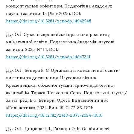
концептуальні орієнтири. Педагогічна Академія:
наукові записки. 15 (Лют 2025). DOI:
https://doi.org/10.5281/zenodo.14942548
Дух О. І. Сучасні європейські практики розвитку
кліматичної освіти. Педагогічна Академія: наукові
записки. 2025. № 14. DOI:
https://doi.org/10.5281/zenodo.14847214
Дух О. І., Бенера В. Є. Організація кліматичної освіти:
виклики та досягнення. Науковий вісник
Кременецької обласної гуманітарно-педагогічної
академії ім. Тараса Шевченка. Серія: Педагогічні науки /
за заг. ред. В.Є. Бенери. Одеса: Видавничий дім
«Гельветика», 2024. Вип. 19. С. 77–86. DOI:
https://doi.org/10.32782/2410-2075-2024-19.10
Дух О. І., Цицюра Н. І., Галаган О. К. Особливості