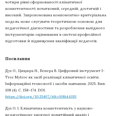
чотири рівні сформованості кліматичної
компетентності: початковий, середній, достатній і
високий. Запропонована компонентно-критеріальна
модель може слугувати теоретичною основою для
педагогічної діагностики та розроблення валідного
інструментарію оцінювання в системі професійної
підготовки й підвищення кваліфікації педагогів.
Посилання
Дух О., Цицюра Н., Бенера В. Цифровий інструмент I-
Tree Mytree як засіб реалізації кліматичної освіти.
Інформаційні технології і засоби навчання. 2025. Вип.
108 (4). С. 158–174. DOI:
https://doi.org/10.33407/itlt.v108i4.6193
Дух О. І. Кліматична компетентність у науково-
педагогічному дискурсі: понятійний аналіз і