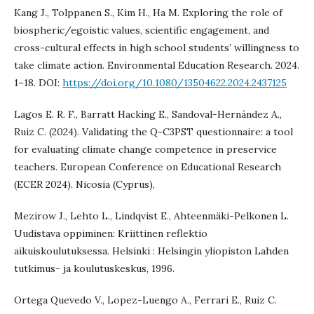
Kang J., Tolppanen S., Kim H., Ha M. Exploring the role of
biospheric/egoistic values, scientific engagement, and
cross-cultural effects in high school students’ willingness to
take climate action. Environmental Education Research. 2024.
1–18. DOI:
https://doi.org/10.1080/13504622.2024.2437125
Lagos E. R. F., Barratt Hacking E., Sandoval-Hernández A.,
Ruiz C. (2024). Validating the Q-C3PST questionnaire: a tool
for evaluating climate change competence in preservice
teachers. European Conference on Educational Research
(ECER 2024). Nicosia (Cyprus),
Mezirow J., Lehto L., Lindqvist E., Ahteenmäki-Pelkonen L.
Uudistava oppiminen: Kriittinen reflektio
aikuiskoulutuksessa. Helsinki : Helsingin yliopiston Lahden
tutkimus- ja koulutuskeskus, 1996.
Ortega Quevedo V., Lopez-Luengo A., Ferrari E., Ruiz C.