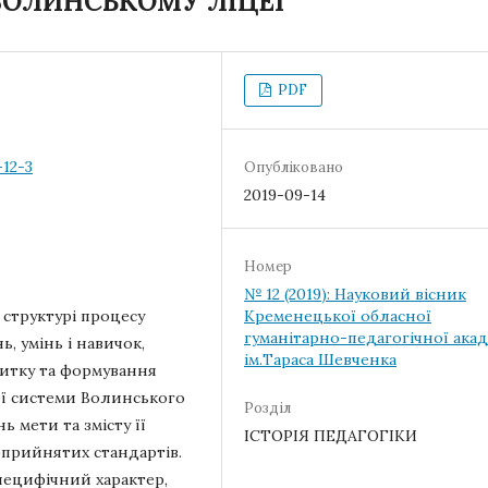
ВОЛИНСЬКОМУ ЛІЦЕЇ
PDF
-12-3
Опубліковано
2019-09-14
Номер
№ 12 (2019): Науковий вісник
 структурі процесу
Кременецької обласної
гуманітарно-педагогічної акад
, умінь і навичок,
ім.Тараса Шевченка
витку та формування
ої системи Волинського
Розділ
 мети та змісту її
ІСТОРІЯ ПЕДАГОГІКИ
ноприйнятих стандартів.
специфічний характер,