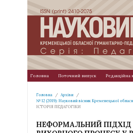
Головна
Поточний випуск
Редакційна 
Головна
/
Архіви
/
№ 12 (2019): Науковий вісник Кременецької облас
ІСТОРІЯ ПЕДАГОГІКИ
НЕФОРМАЛЬНИЙ ПІДХІД 