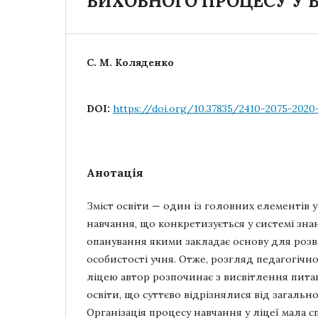
ВИХОВНОГО ПРОЦЕСУ У 
С. М. Коляденко
DOI:
https://doi.org/10.37835/2410-2075-2020
Анотація
Зміст освіти — один із головних елементів у
навчання, що конкретизується у системі знань
опанування якими закладає основу для роз
особистості учня. Отже, розгляд педагогічн
ліцею автор розпочинає з висвітлення питань
освіти, що суттєво відрізнялися від загаль
Організація процесу навчання у ліцеї мала 