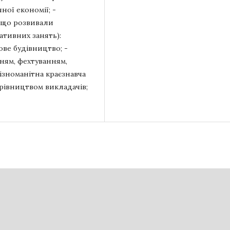
чної економії; -
, що розвивали
тативних занять):
кове будівництво; -
ням, фехтуванням,
 різноманітна краєзнавча
керівництвом викладачів;