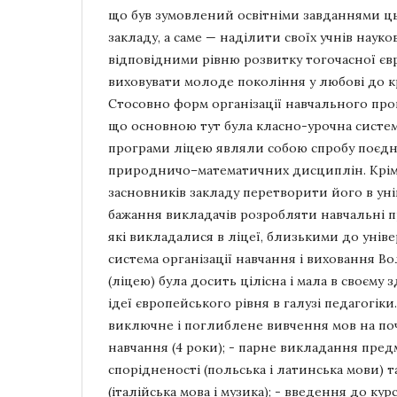
що був зумовлений освітніми завданнями ц
закладу, а саме — наділити своїх учнів наук
відповідними рівню розвитку тогочасної єв
виховувати молоде покоління у любові до кр
Стосовно форм організації навчального проц
що основною тут була класно-урочна систем
програми ліцею являли собою спробу поєдн
природничо–математичних дисциплін. Крім
засновників закладу перетворити його в ун
бажання викладачів розробляти навчальні п
які викладалися в ліцеї, близькими до уніве
система організації навчання і виховання Во
(ліцею) була досить цілісна і мала в своєму 
ідеї європейського рівня в галузі педагогіки.
виключне і поглиблене вивчення мов на поч
навчання (4 роки); - парне викладання пре
спорідненості (польська і латинська мови) т
(італійська мова і музика); - введення до к