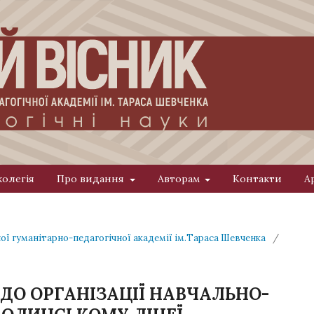
колегія
Про видання
Авторам
Контакти
А
ної гуманітарно-педагогічної академії ім.Тараса Шевченка
/
ДО ОРГАНІЗАЦІЇ НАВЧАЛЬНО-