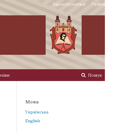
Зареєструватися
Увійти
рхіви
Пошук
Мова
Українська
English