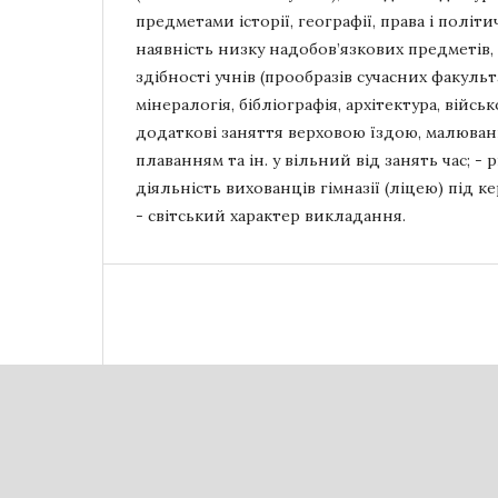
предметами історії, географії, права і політи
наявність низку надобов’язкових предметів
здібності учнів (прообразів сучасних факуль
мінералогія, бібліографія, архітектура, війсь
додаткові заняття верховою їздою, малюван
плаванням та ін. у вільний від занять час; -
діяльність вихованців гімназії (ліцею) під 
- світський характер викладання.