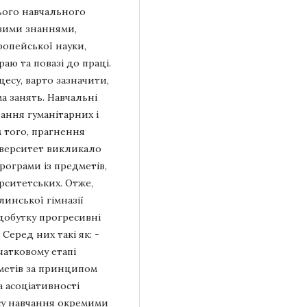
ього навчального
овими знаннями,
ропейської науки,
аю та повазі до праці.
есу, варто зазначити,
а занять. Навчальні
ання гуманітарних і
 того, прагнення
іверситет викликало
рограми із предметів,
рситетських. Отже,
линської гімназії
здобутку прогресивні
 Серед них такі як: -
атковому етапі
дметів за принципом
а асоціативності
урсу навчання окремими