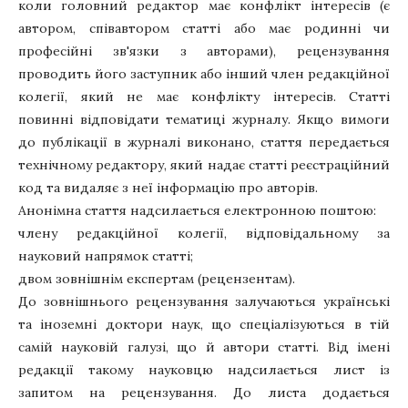
коли головний редактор має конфлікт інтересів (є
автором, співавтором статті або має родинні чи
професійні зв'язки з авторами), рецензування
проводить його заступник або інший член редакційної
колегії, який не має конфлікту інтересів. Статті
повинні відповідати тематиці журналу. Якщо вимоги
до публікації в журналі виконано, стаття передається
технічному редактору, який надає статті реєстраційний
код та видаляє з неї інформацію про авторів.
Анонімна стаття надсилається електронною поштою:
члену редакційної колегії, відповідальному за
науковий напрямок статті;
двом зовнішнім експертам (рецензентам).
До зовнішнього рецензування залучаються українські
та іноземні доктори наук, що спеціалізуються в тій
самій науковій галузі, що й автори статті. Від імені
редакції такому науковцю надсилається лист із
запитом на рецензування. До листа додається