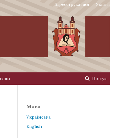
Зареєструватися
Увійти
рхіви
Пошук
Мова
Українська
English