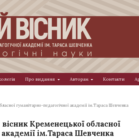
колегія
Про видання
Авторам
Контакти
А
обласної гуманітарно-педагогічної академії ім.Тараса Шевченка
й вісник Кременецької обласної
 академії ім.Тараса Шевченка