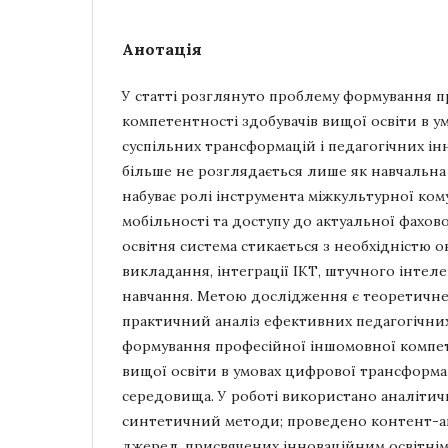
Анотація
У статті розглянуто проблему формування 
компетентності здобувачів вищої освіти в ум
суспільних трансформацій і педагогічних ін
більше не розглядається лише як навчальна
набуває ролі інструмента міжкультурної кому
мобільності та доступу до актуальної фахово
освітня система стикається з необхідністю 
викладання, інтеграції ІКТ, штучного інтел
навчання. Метою дослідження є теоретичне
практичний аналіз ефективних педагогічних
формування професійної іншомовної компет
вищої освіти в умовах цифрової трансформа
середовища. У роботі використано аналітич
синтетичний методи; проведено контент-ан
джерел, присвячених інноваційним освітнім