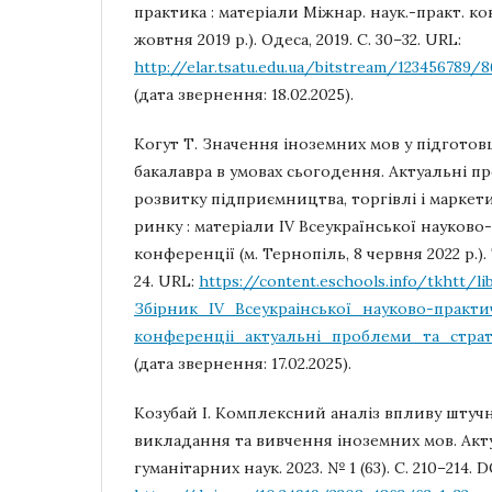
практика : матеріали Міжнар. наук.-практ. кон
жовтня 2019 р.). Одеса, 2019. С. 30–32. URL:
http://elar.tsatu.edu.ua/bitstream/12345678
(дата звернення: 18.02.2025).
Когут Т. Значення іноземних мов у підгото
бакалавра в умовах сьогодення. Актуальні пр
розвитку підприємництва, торгівлі і маркети
ринку : матеріали ІV Всеукраїнської науково
конференції (м. Тернопіль, 8 червня 2022 р.). 
24. URL:
https://content.eschools.info/tkhtt/li
Збiрник_IV_Всеукраiнської_науково-практи
конференцii_актуальнi_проблеми_та_страте
(дата звернення: 17.02.2025).
Козубай І. Комплексний аналіз впливу штучн
викладання та вивчення іноземних мов. Акт
гуманiтарних наук. 2023. № 1 (63). С. 210–214. D