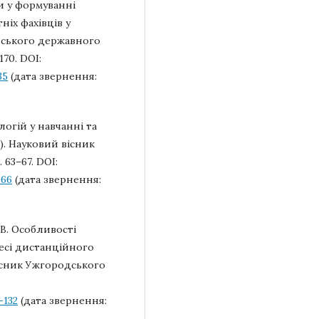
и у формуванні
ніх фахівців у
нського державного
170. DOI:
35
(дата звернення:
огій у навчанні та
). Науковий вісник
 63–67. DOI:
-66
(дата звернення:
. В. Особливості
есі дистанційного
існик Ужгородського
-132
(дата звернення: