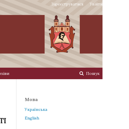
Зареєструватися
Увійти
рхіви
Пошук
Мова
Українська
English
ТІ