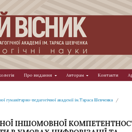
колегія
Про видання
Авторам
Контакти
А
ної гуманітарно-педагогічної академії ім.Тараса Шевченка
/
НОЇ ІНШОМОВНОЇ КОМПЕТЕНТНОС