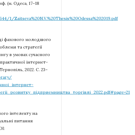
ф. (м. Одеса, 17–18
9/8644/1/Zaitseva%20N.V.%20Thesis%20Odessa%202019.pdf
вці фахового молодшого
облеми та стратегії
нгу в умовах сучасного
-практичної інтернет-
Тернопіль, 2022. С. 23–
brary/
чноi_iнтернет-
гii_розвитку_пiдприeмництва_торгiвлi_2022.pdf#page=21
ого інтелекту на
уальнi питання
OI: