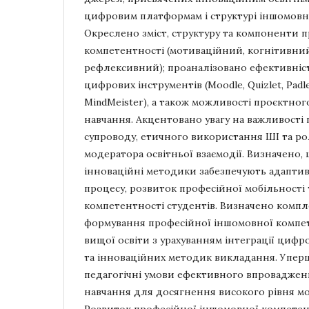
цифровим платформам і структурі іншомовн
Окреслено зміст, структуру та компоненти 
компетентності (мотиваційний, когнітивний
рефлексивний); проаналізовано ефективніс
цифрових інструментів (Moodle, Quizlet, Padle
MindMeister), а також можливості проєктного
навчання. Акцентовано увагу на важливості 
супроводу, етичного використання ШІ та ро
модератора освітньої взаємодії. Визначено,
інноваційні методики забезпечують адаптив
процесу, розвиток професійної мобільності 
компетентності студентів. Визначено комп
формування професійної іншомовної компет
вищої освіти з урахуванням інтеграції цифро
та інноваційних методик викладання. Упер
педагогічні умови ефективного впроваджен
навчання для досягнення високого рівня мо