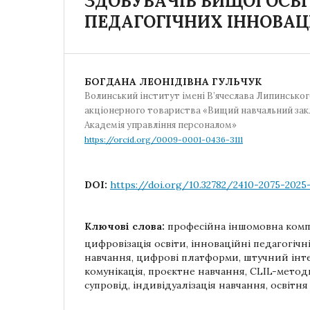
ЗДОБУВАЧІВ ВИЩОЇ ОСВІ
ПЕДАГОГІЧНИХ ІННОВАЦ
БОГДАНА ЛЕОНІДІВНА ГУЛЬЧУК
Волинський інститут імені В’ячеслава Липинсько
акціонерного товариства «Вищий навчальний зак
Академія управління персоналом»
https://orcid.org/0009-0001-0436-3111
DOI:
https://doi.org/10.32782/2410-2075-2025
Ключові слова:
професійна іншомовна комп
цифровізація освіти, інноваційні педагогічні
навчання, цифрові платформи, штучний інте
комунікація, проєктне навчання, CLIL-метод
супровід, індивідуалізація навчання, освітня