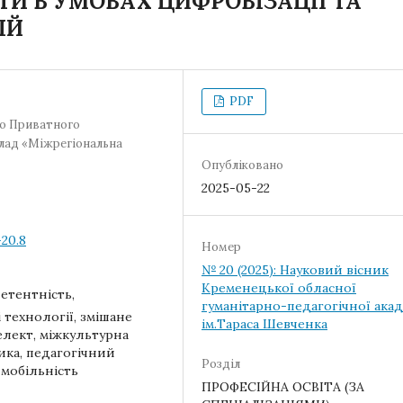
ТИ В УМОВАХ ЦИФРОВІЗАЦІЇ ТА
ІЙ
PDF
го Приватного
лад «Міжрегіональна
Опубліковано
2025-05-22
-20.8
Номер
№ 20 (2025): Науковий вісник
Кременецької обласної
етентність,
гуманітарно-педагогічної акад
 технології, змішане
ім.Тараса Шевченка
лект, міжкультурна
ика, педагогічний
Розділ
 мобільність
ПРОФЕСІЙНА ОСВІТА (ЗА