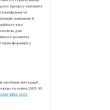
ності є стратегічною
 цього процесу залежить
ві платформи та
алізацію навчання й
ційного часу.
основою для
ійного розвитку
ї трансформації у
в засобами інтеграції
ецтво та освіта. 2023. №
/2308-8885-2023-