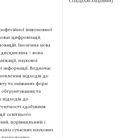
СПЕЦІАЛІЗАЦІЯМИ)
професійної іншомовної
овах цифровізації,
новацій. Іноземна мова
 дисципліна – вона
нікації, наукової
ї інформації. Водночас
оновлення підходів до
екту та змішаних форм
 обґрунтування та
 підходів до
ентності здобувачів
ції освітнього
ний, порівняльний і
аліз сучасних наукових
 технологіям,