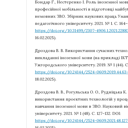
Бондар Г., Нестеренко І. Роль іноземної мов
професійної мобільності в підготовці майбут
немовних ЗВО. Збірник наукових праць Ума
педагогічного університету. 2021. № 1. С. 164–
https://doi.org/10.31499/2307-4906.1.2021.2288
16.02.2025).
Дроздова В. В. Використання сучасних технол
викладанні іноземної мови (на прикладі ІКТ
Ужгородського університету. 2019. № 1 (44). С.
https://doi.org/10.24144/2524-0609.2019.44.63
18.02.2025).
Дроздова В. В., Рогульська О. О., Рудніцька К
використання проектних технологій у проц
навчання іноземної мови в ЗВО. Науковий в
університету. 2021. № 1 (48). С. 127–132. DOI:
https://doi.org/10.24144/2524-0609.2021.48.127
16.02.2025).