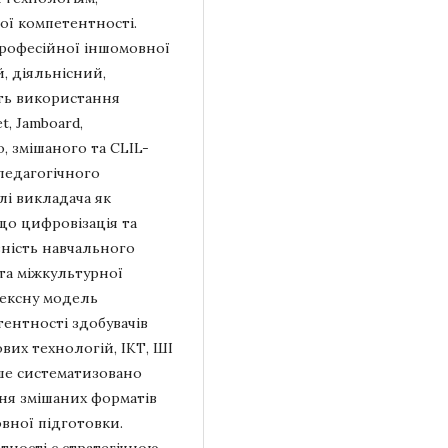
ої компетентності.
професійної іншомовної
, діяльнісний,
ть використання
t, Jamboard,
, змішаного та CLIL-
педагогічного
лі викладача як
 що цифровізація та
ність навчального
та міжкультурної
лексну модель
ентності здобувачів
вих технологій, ІКТ, ШІ
ше систематизовано
ня змішаних форматів
вної підготовки.