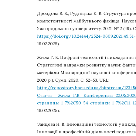
Дроздова В. В., Рудніцька К. В. Структура п
компетентності майбутнього фахівця. Науко
Ужгородського університету. 2021. № 2 (49). С.
https://doi.org/10.24144/2524-0609.2021.49.51
18.02.2025).
Жила Г. В. Цифрові технології і викладання 
Стратегічні напрямки розвитку науки: фактор
матеріали Міжнародної наукової конференції
2020 р.). Суми, 2020. С. 52–53. URL:
http://repository.hneu.edu.ua/bitstream/1234
Стаття__Жила_Г.В._Конференцiя_22.05.2020
страницы-1-7%2C50-54-сторiнки-1-7%2C11-12
18.02.2025).
Зайцева Н. В. Інноваційні технології у викл
Інновації в професійній діяльності педагога