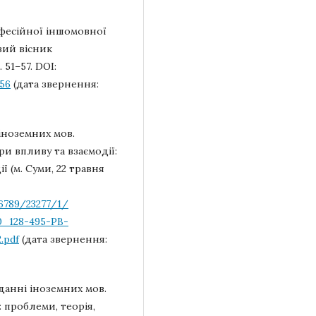
рофесійної іншомовної
вий вісник
 51–57. DOI:
-56
(дата звернення:
іноземних мов.
и впливу та взаємодії:
 (м. Суми, 22 травня
56789/23277/1/
_128-495-PB-
.pdf
(дата звернення:
аданні іноземних мов.
: проблеми, теорія,