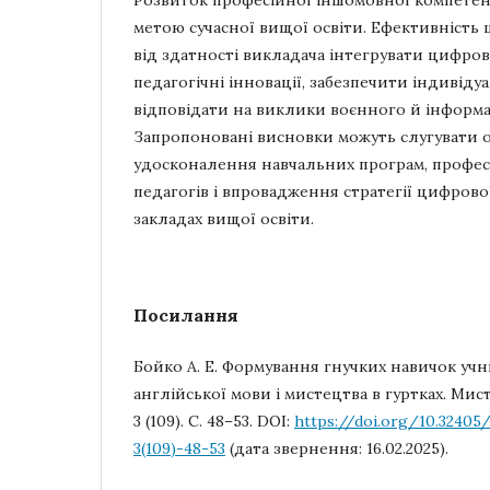
Розвиток професійної іншомовної компетент
метою сучасної вищої освіти. Ефективність
від здатності викладача інтегрувати цифро
педагогічні інновації, забезпечити індивіду
відповідати на виклики воєнного й інформа
Запропоновані висновки можуть слугувати 
удосконалення навчальних програм, профес
педагогів і впровадження стратегії цифрово
закладах вищої освіти.
Посилання
Бойко А. Е. Формування гнучких навичок учні
англійської мови і мистецтва в гуртках. Мист
3 (109). С. 48–53. DOI:
https://doi.org/10.32405
3(109)-48-53
(дата звернення: 16.02.2025).