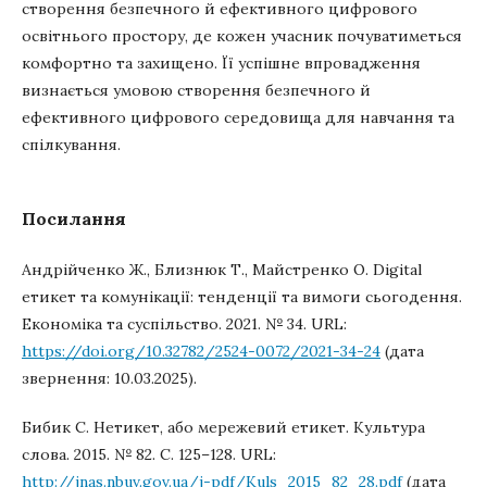
створення безпечного й ефективного цифрового
освітнього простору, де кожен учасник почуватиметься
комфортно та захищено. Її успішне впровадження
визнається умовою створення безпечного й
ефективного цифрового середовища для навчання та
спілкування.
Посилання
Андрійченко Ж., Близнюк Т., Майстренко О. Digital
етикет та комунікації: тенденції та вимоги сьогодення.
Економіка та суспільство. 2021. № 34. URL:
https://doi.org/10.32782/2524-0072/2021-34-24
(дата
звернення: 10.03.2025).
Бибик С. Нетикет, або мережевий етикет. Культура
слова. 2015. № 82. С. 125–128. URL:
http://jnas.nbuv.gov.ua/j-pdf/Kuls_2015_82_28.pdf
(дата