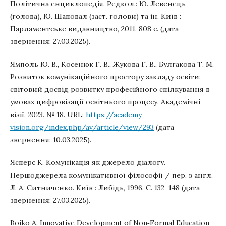
Політична енциклопедія. Редкол.: Ю. Левенець
(голова), Ю. Шаповал (заст. голови) та ін. Київ :
Парламентське видавництво, 2011. 808 с. (дата
звернення: 27.03.2025).
Ямполь Ю. В., Косенюк Г. В., Жукова Г. В., Булгакова Т. М.
Розвиток комунікаційного простору закладу освіти:
світовий досвід розвитку професійного спілкування в
умовах цифровізації освітнього процесу. Академічні
візії. 2023. № 18. URL:
https://academy-
vision.org/index.php/av/article/view/293
(дата
звернення: 10.03.2025).
Ясперс К. Комунікація як джерело діалогу.
Першоджерела комунікативної філософії / пер. з англ.
Л. А. Ситниченко. Київ : Либідь, 1996. С. 132–148 (дата
звернення: 27.03.2025).
Boiko A. Innovative Development of Non‐Formal Education