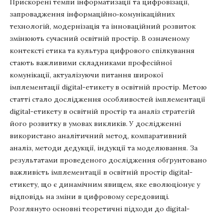
Прискорені темпи інформатизації та цифровізації,
запровадження інформаційно‐комунікаційних
технологій, модернізація та інноваційний розвиток
змінюють сучасний освітній простір. В означеному
контексті етика та культура цифрового спілкування
стають важливими складниками професійної
комунікації, актуалізуючи питання широкої
імплементації digital-етикету в освітній простір. Метою
статті стало дослідження особливостей імплементації
digital-етикету в освітній простір та аналіз стратегій
його розвитку в умовах викликів. У дослідженні
використано аналітичний метод, компаративний
аналіз, методи дедукції, індукції та моделювання. За
результатами проведеного дослідження обґрунтовано
важливість імплементації в освітній простір digital-
етикету, що є динамічним явищем, яке еволюціонує у
відповідь на зміни в цифровому середовищі.
Розглянуто основні теоретичні підходи до digital-