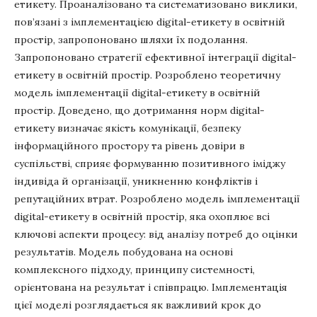
етикету. Проаналізовано та систематизовано виклики,
пов’язані з імплементацією digital-етикету в освітній
простір, запропоновано шляхи їх подолання.
Запропоновано стратегії ефективної інтеграції digital-
етикету в освітній простір. Розроблено теоретичну
модель імплементації digital-етикету в освітній
простір. Доведено, що дотримання норм digital-
етикету визначає якість комунікації, безпеку
інформаційного простору та рівень довіри в
суспільстві, сприяє формуванню позитивного іміджу
індивіда й організації, уникненню конфліктів і
репутаційних втрат. Розроблено модель імплементації
digital-етикету в освітній простір, яка охоплює всі
ключові аспекти процесу: від аналізу потреб до оцінки
результатів. Модель побудована на основі
комплексного підходу, принципу системності,
орієнтована на результат і співпрацю. Імплементація
цієї моделі розглядається як важливий крок до