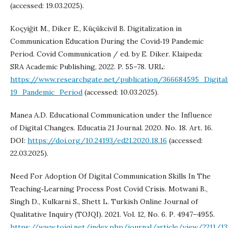
(accessed: 19.03.2025).
Koçyiğit M., Diker E., Küçükcivil B. Digitalization in
Communication Education During the Covid‐19 Pandemic
Period. Covid Communication / ed. by E. Diker. Klaipeda:
SRA Academic Publishing, 2022. P. 55–78. URL:
https://www.researchgate.net/publication/366684595_Digi
19_Pandemic_Period
(accessed: 10.03.2025).
Manea A.D. Educational Communication under the Influence
of Digital Changes. Educatia 21 Journal. 2020. No. 18. Art. 16.
DOI:
https://doi.org/10.24193/ed21.2020.18.16
(accessed:
22.03.2025).
Need For Adoption Of Digital Communication Skills In The
Teaching‐Learning Process Post Covid Crisis. Motwani B.,
Singh D., Kulkarni S., Shett L. Turkish Online Journal of
Qualitative Inquiry (TOJQI). 2021. Vol. 12, No. 6. Р. 4947–4955.
https://www.tojqi.net/index.php/journal/article/view/2211/13