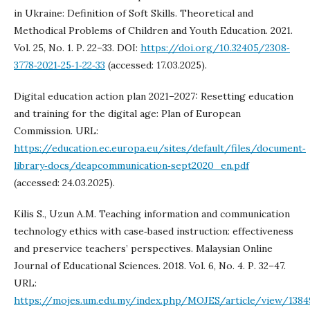
in Ukraine: Definition of Soft Skills. Theoretical and
Methodical Problems of Children and Youth Education. 2021.
Vol. 25, No. 1. Р. 22–33. DOI:
https://doi.org/10.32405/2308‐
3778‐2021‐25‐1‐22‐33
(accessed: 17.03.2025).
Digital education action plan 2021–2027: Resetting education
and training for the digital age: Plan of European
Commission. URL:
https://education.ec.europa.eu/sites/default/files/document‐
library‐docs/deapcommunication‐sept2020_en.pdf
(accessed: 24.03.2025).
Kilis S., Uzun A.M. Teaching information and communication
technology ethics with case‐based instruction: effectiveness
and preservice teachers’ perspectives. Malaysian Online
Journal of Educational Sciences. 2018. Vol. 6, No. 4. Р. 32–47.
URL:
https://mojes.um.edu.my/index.php/MOJES/article/view/138