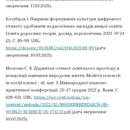
звернення: 17.03.2025).
Козубцов І. Напрями формування культури цифрового
етикету здобувачів педагогічних закладів вищої освіти.
Освіта дорослих: теорія, досвід, перспективи, 2023. № 24
(2). С. 89–99. URL:
https://doi.org/10.35387/od.2(24).2023.89-99
(дата
звернення: 10.03.2025).
Мозгова С. В. Діджитал-етикет освітнього простору в
концепції навчання впродовж життя. Modern research
in world science : зб. мат. Х Міжнародної науково-
практичної конференції. 25–27 грудня 2022 р. Львів. С.
628–632. URL:
https://sci-conf.com.ua/wp-
content/uploads/2022/12/MODERNRESEARCH-IN-
WORLD-SCIENCE-25-27.12.22.pdf
(дата звернення:
10.03.2025).