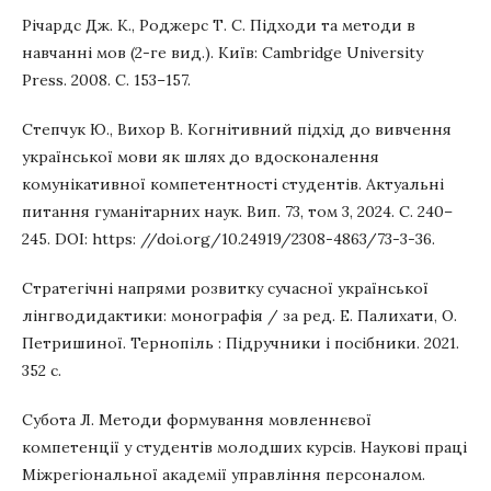
Річардс Дж. К., Роджерс Т. С. Підходи та методи в
навчанні мов (2-ге вид.). Київ: Cambridge University
Press. 2008. С. 153–157.
Степчук Ю., Вихор В. Когнітивний підхід до вивчення
української мови як шлях до вдосконалення
комунікативної компетентності студентів. Актуальнi
питання гуманiтарних наук. Вип. 73, том 3, 2024. С. 240–
245. DOI: https: //doi.org/10.24919/2308-4863/73-3-36.
Стратегічні напрями розвитку сучасної української
лінгводидактики: монографія / за ред. Е. Палихати, О.
Петришиної. Тернопіль : Підручники і посібники. 2021.
352 с.
Субота Л. Методи формування мовленнєвої
компетенції у студентів молодших курсів. Наукові праці
Міжрегіональної академії управління персоналом.