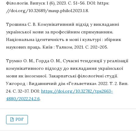
Філологія. Випуск 1 (6), 2023. С. 51–56. DOI: https:
//doi.org/10.32689/maup.philol.2023.1.8.
Трошина С. В. Комунікативний підхід у викладанні
української мови за професійним спрямуванням.
Національна ідентичність в мові і культурі : збірник
наукових праць. Київ : Талком, 2021. С. 202–205.
Трумко О. М., Горда О. М., Сучасні тенденції у реалізації
комунікативного підходу до викладання української
мови як іноземної. Закарпатські філологічні студії.
Ужгород : Видавничий дім «Гельветика». 2022. Т. 2. Вип.
24. С. 32–37. DOI:
https://doi.org/10.32782/tps2663-
4880/2022.24.2.6
.
PDF