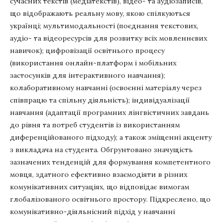
сучасних текстів (медіатекстів), відео- та аудіозаписів,
що відображають реальну мову, якою спілкуються
українці; мультимодальності (поєднання текстових,
аудіо- та відеоресурсів для розвитку всіх мовленнєвих
навичок); цифровізації освітнього процесу
(використання онлайн-платформ і мобільних
застосунків для інтерактивного навчання);
колаборативному навчанні (освоєнні матеріалу через
співпрацю та спільну діяльність); індивідуалізації
навчання (адаптації програмних лінгвістичних завдань
до рівня та потреб студентів із використанням
диференційованого підходу); а також зміщенні акценту
з викладача на студента. Обґрунтовано значущість
зазначених тенденцій для формування компетентного
мовця, здатного ефективно взаємодіяти в різних
комунікативних ситуаціях, що відповідає вимогам
глобалізованого освітнього простору. Підкреслено, що
комунікативно-діяльнісний підхід у навчанні