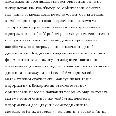
дослідженні розглядаються основні види занять з
використанням комп’ютерно-орієнтованих систем
навчання, зокрема комп’ютерно-орієнтована лекція,
комп’ютерно-орієнтоване практичне заняття та
лабораторно-практичне заняття з використанням
програмних засобів. У роботі розглянуто та теоретично
обґрунтовано використання деяких програмних
засобів та мов програмування в навчанні даної
дисципліни. Поєднання традиційних і комп’ютерних
форм навчання дає змогу активізувати навчально-
пізнавальну діяльність під час вивчення математичних
дисциплін, втому числі і теорії ймовірностей та
математичної статистики, майбутніх вчителів
інформатики. Використання комп’ютерно-
орієнтованих засобів навчання теорії ймовірностей та
математичної статистики майбутніх вчителів
інформатики дає цілу низку методичних та
методологічних переваг у порівнянні з традиційним