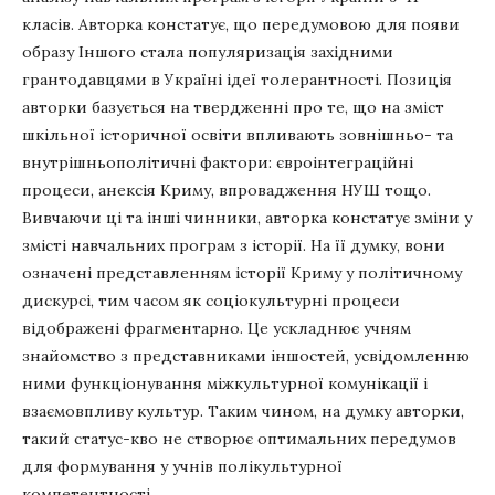
класів. Авторка констатує, що передумовою для появи
образу Іншого стала популяризація західними
грантодавцями в Україні ідеї толерантності. Позиція
авторки базується на твердженні про те, що на зміст
шкільної історичної освіти впливають зовнішньо- та
внутрішньополітичні фактори: євроінтеграційні
процеси, анексія Криму, впровадження НУШ тощо.
Вивчаючи ці та інші чинники, авторка констатує зміни у
змісті навчальних програм з історії. На її думку, вони
означені представленням історії Криму у політичному
дискурсі, тим часом як соціокультурні процеси
відображені фрагментарно. Це ускладнює учням
знайомство з представниками іншостей, усвідомленню
ними функціонування міжкультурної комунікації і
взаємовпливу культур. Таким чином, на думку авторки,
такий статус-кво не створює оптимальних передумов
для формування у учнів полікультурної
компетентності.