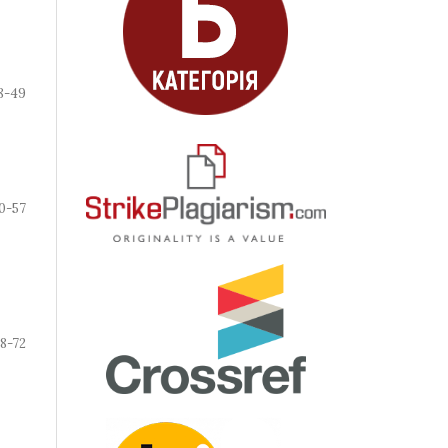
8-49
0-57
8-72