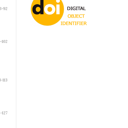
3-92
-102
3-113
4-127