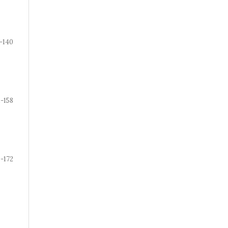
-140
1-158
9-172