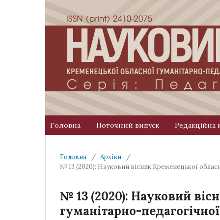
Головна
Поточний випуск
Редакційна 
Головна
/
Архіви
/
№ 13 (2020): Науковий вісник Кременецької облас
№ 13 (2020): Науковий ві
гуманітарно-педагогічної