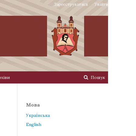
Зареєструватися
Увійти
рхіви
Пошук
Мова
Українська
English