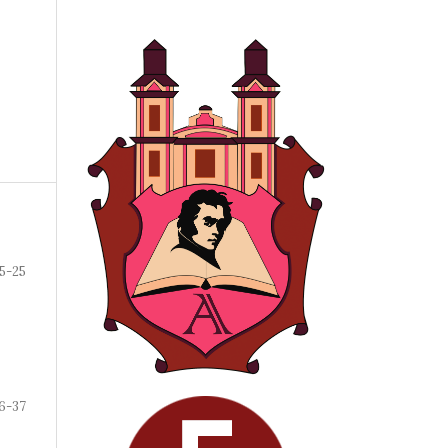
5-25
6-37