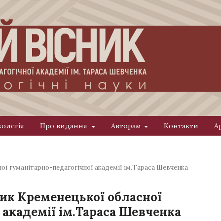
колегія
Про видання
Авторам
Контакти
А
ної гуманітарно-педагогічної академії ім.Тараса Шевченка
сник Кременецької обласної
 академії ім.Тараса Шевченка